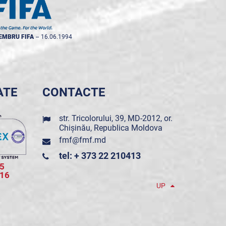
EMBRU FIFA
--
16.06.1994
ATE
CONTACTE
str. Tricolorului, 39, MD-2012, or.
Chișinău, Republica Moldova
fmf@fmf.md
tel: + 373 22 210413
5
016
UP