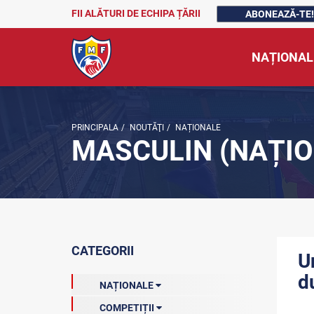
FII ALĂTURI DE ECHIPA ȚĂRII
ABONEAZĂ-TE!
NAȚIONAL
PRINCIPALA
/
NOUTĂŢI
/
NAȚIONALE
MASCULIN (NAȚIO
CATEGORII
U
d
NAȚIONALE
COMPETIȚII