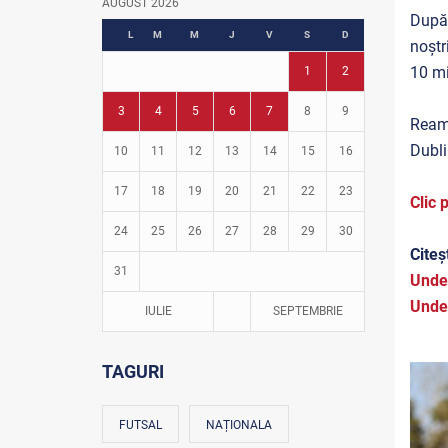
AUGUST 2026
După 
Fotbal în grădinițe
L
M
M
J
V
S
D
noștr
10 mi
1
2
3
4
5
6
7
8
9
Reami
Dubli
10
11
12
13
14
15
16
17
18
19
20
21
22
23
Clic 
24
25
26
27
28
29
30
Citeșt
31
Under
Under
IULIE
SEPTEMBRIE
TAGURI
FUTSAL
NAȚIONALA