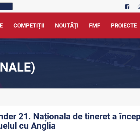
E
COMPETIȚII
NOUTĂŢI
FMF
PROIECTE
NALE)
nder 21. Naționala de tineret a încep
uelul cu Anglia