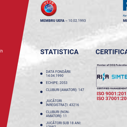
MEMBRU UEFA
--
10.02.1993
M
STATISTICA
CERTIFIC
în
DATA FONDĂRII:
14.04.1990
ECHIPE: 2053
CLUBURI (AMATORI): 147
ISO 9001:201
ISO 37001:2
JUCĂTORI
ÎNREGISTRAŢI: 43216
CLUBURI (NON-
AMATORI): 11
JUCĂTORI SUB 18 ANI:
17987