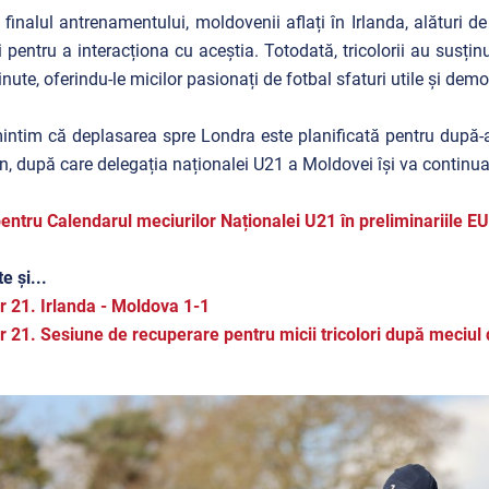
finalul antrenamentului, moldovenii aflați în Irlanda, alături de c
i pentru a interacționa cu aceștia. Totodată, tricolorii au susți
nute, oferindu-le micilor pasionați de fotbal sfaturi utile și demo
ntim că deplasarea spre Londra este planificată pentru după-am
n, după care delegația naționalei U21 a Moldovei își va continua
pentru Calendarul meciurilor Naționalei U21 în preliminariile 
e și...
 21. Irlanda - Moldova 1-1
 21. Sesiune de recuperare pentru micii tricolori după meciul 