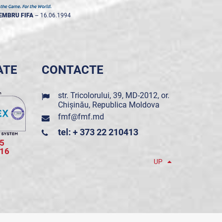
EMBRU FIFA
--
16.06.1994
ATE
CONTACTE
str. Tricolorului, 39, MD-2012, or.
Chișinău, Republica Moldova
fmf@fmf.md
tel: + 373 22 210413
5
016
UP