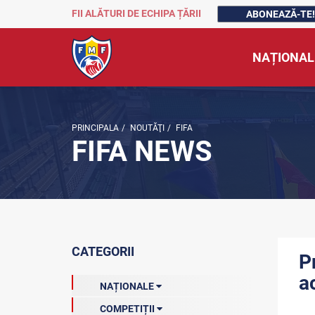
FII ALĂTURI DE ECHIPA ȚĂRII
ABONEAZĂ-TE!
NAȚIONAL
PRINCIPALA
/
NOUTĂŢI
/
FIFA
FIFA NEWS
CATEGORII
P
a
NAȚIONALE
COMPETIȚII