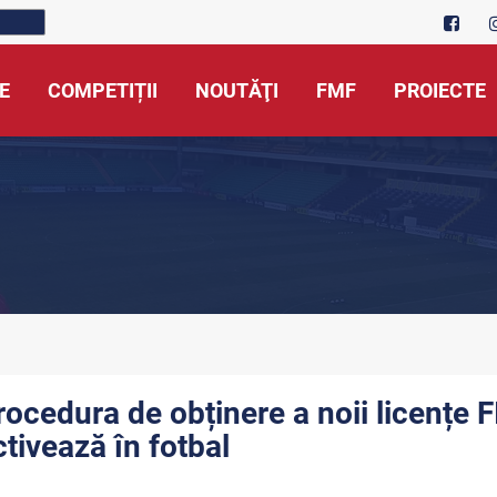
E
COMPETIȚII
NOUTĂŢI
FMF
PROIECTE
rocedura de obținere a noii licențe 
ctivează în fotbal