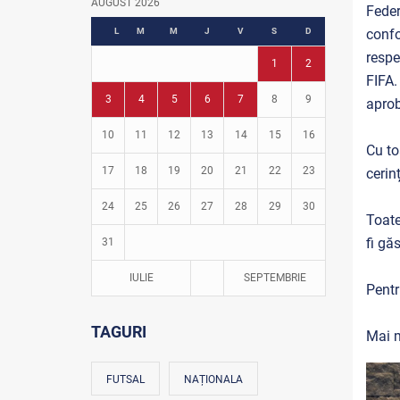
AUGUST 2026
Feder
Fotbal în grădinițe
L
M
M
J
V
S
D
confo
respe
1
2
FIFA.
3
4
5
6
7
8
9
apro
10
11
12
13
14
15
16
Cu to
17
18
19
20
21
22
23
cerinț
24
25
26
27
28
29
30
Toate
fi gă
31
IULIE
SEPTEMBRIE
Pentr
TAGURI
Mai m
FUTSAL
NAȚIONALA