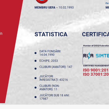
MEMBRU UEFA
--
10.02.1993
M
STATISTICA
CERTIFIC
în
DATA FONDĂRII:
14.04.1990
ECHIPE: 2053
CLUBURI (AMATORI): 147
ISO 9001:201
ISO 37001:2
JUCĂTORI
ÎNREGISTRAŢI: 43216
CLUBURI (NON-
AMATORI): 11
JUCĂTORI SUB 18 ANI:
17987