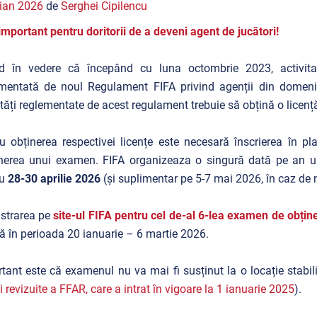
ian 2026
de
Serghei Cipilencu
important pentru doritorii de a deveni agent de jucători!
d în vedere că începând cu luna octombrie 2023, activita
mentată de noul Regulament FIFA privind agenții din domeniul
ități reglementate de acest regulament trebuie să obțină o licen
u obținerea respectivei licențe este necesară înscrierea în p
nerea unui examen. FIFA organizeaza o singură dată pe an u
ru
28-30 aprilie 2026
(și suplimentar pe 5-7 mai 2026, în caz de 
istrarea pe
site-ul FIFA pentru cel de-al 6-lea examen de obține
ă în perioada 20 ianuarie – 6 martie 2026.
tant este că examenul nu va mai fi susținut la o locație stabili
ei revizuite a FFAR, care a intrat în vigoare la 1 ianuarie 2025
).