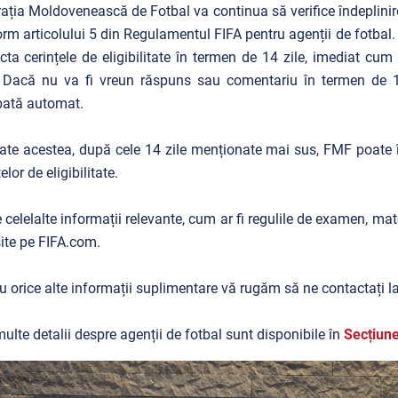
ația Moldovenească de Fotbal va continua să verifice îndeplinirea
rm articolului 5 din Regulamentul FIFA pentru agenții de fotbal.
cta cerințele de eligibilitate în termen de 14 zile, imediat c
 Dacă nu va fi vreun răspuns sau comentariu în termen de 14
bată automat.
ate acestea, după cele 14 zile menționate mai sus, FMF poate î
elor de eligibilitate.
 celelalte informații relevante, cum ar fi regulile de examen, mate
site pe FIFA.com.
u orice alte informații suplimentare vă rugăm să ne contactați l
ulte detalii despre agenții de fotbal sunt disponibile în
Secțiune