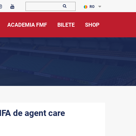
RO
ACADEMIA FMF
BILETE
SHOP
FIFA de agent care