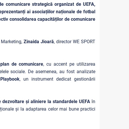
de comunicare strategică organizat de UEFA,
prezentanți ai asociațiilor naționale de fotbal
ectiv consolidarea capacităților de comunicare
i Marketing,
Zinaida Jioară
, director WE SPORT
i
plan de comunicare
, cu accent pe utilizarea
ețelele sociale. De asemenea, au fost analizate
 Playbook
, un instrument dedicat gestionării
de
dezvoltare și aliniere la standardele UEFA
în
ționale și la adaptarea celor mai bune practici