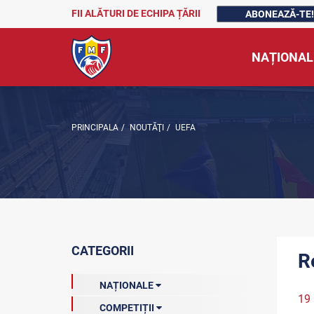
FII ALĂTURI DE ECHIPA ȚĂRII
ABONEAZĂ-TE!
NAȚIONAL
PRINCIPALA
/
NOUTĂŢI
/
UEFA
CATEGORII
R
NAȚIONALE
19 
COMPETIȚII