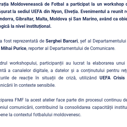
rația Moldovenească de Fotbal a participat la un workshop 
șurat la sediul UEFA din Nyon, Elveția. Evenimentul a reunit re
ndorra, Gibraltar, Malta, Moldova și San Marino, având ca obi
egică la nivel instituțional.
 fost reprezentată de
Serghei Barcari
, șef al Departamentulu
i
Mihai Purice
, reporter al Departamentului de Comunicare.
drul workshopului, participanții au lucrat la elaborarea unu
entă a canalelor digitale, a datelor și a conținutului pentru r
turile de reacție în situații de criză, utilizând
UEFA Crisis
icării în contexte sensibile.
ciparea FMF la acest atelier face parte din procesul continuu 
iul comunicării, contribuind la consolidarea capacității institu
ene la contextul fotbalului moldovenesc.