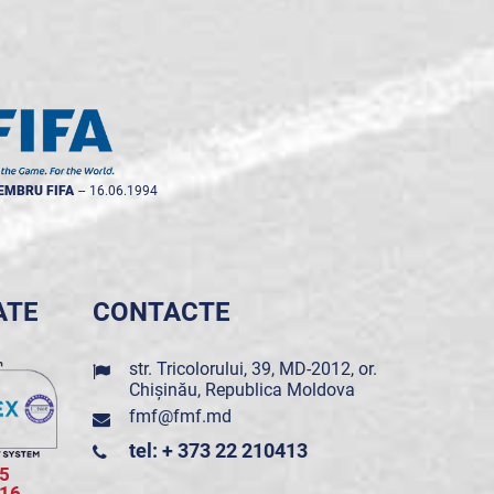
EMBRU FIFA
--
16.06.1994
ATE
CONTACTE
str. Tricolorului, 39, MD-2012, or.
Chișinău, Republica Moldova
fmf@fmf.md
tel: + 373 22 210413
5
016