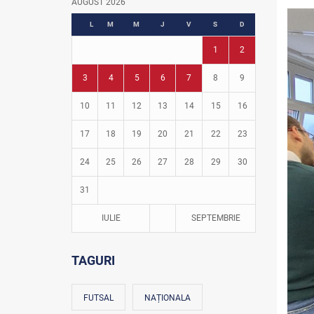
AUGUST 2026
Fotbal în grădinițe
L
M
M
J
V
S
D
1
2
3
4
5
6
7
8
9
10
11
12
13
14
15
16
17
18
19
20
21
22
23
24
25
26
27
28
29
30
31
IULIE
SEPTEMBRIE
TAGURI
FUTSAL
NAȚIONALA