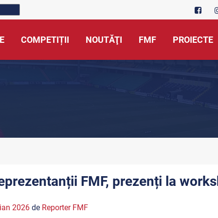
E
COMPETIȚII
NOUTĂŢI
FMF
PROIECTE
eprezentanții FMF, prezenți la work
ian 2026
de
Reporter FMF