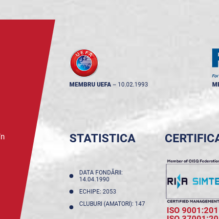
MEMBRU UEFA
--
10.02.1993
M
STATISTICA
CERTIFIC
în
DATA FONDĂRII:
14.04.1990
ECHIPE: 2053
CLUBURI (AMATORI): 147
ISO 9001:201
ISO 37001:2