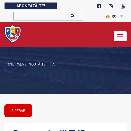
ABONEAZĂ-TE!
RO
Togg
navig
PRINCIPALA
/
NOUTĂŢI
/
FIFA
SIDEBAR