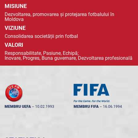
MISIUNE
Dezvoltarea, promovarea și protejarea fotbalului în
Moldova
VIZIUNE
Consolidarea societății prin fotbal
VALORI
Responsabilitate, Pasiune, Echipă;
Inovare, Progres, Buna guvernare, Dezvoltarea profesională
MEMBRU UEFA
--
10.02.1993
MEMBRU FIFA
--
16.06.1994