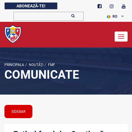
ABONEAZĂ-TE!
RO
Togg
navig
PRINCIPALA
/
NOUTĂŢI
/
FMF
COMUNICATE
SIDEBAR