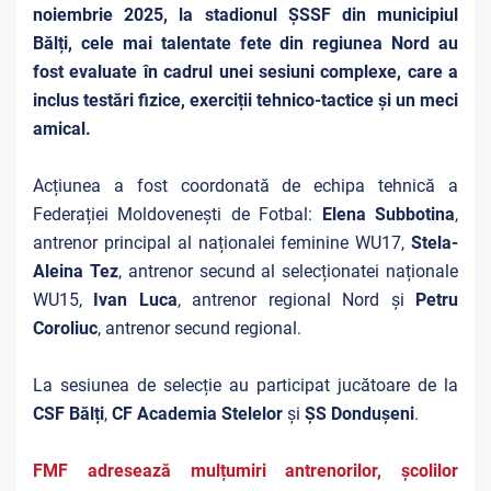
noiembrie 2025, la stadionul ȘSSF din municipiul
Bălți, cele mai talentate fete din regiunea Nord au
fost evaluate în cadrul unei sesiuni complexe, care a
inclus testări fizice, exerciții tehnico-tactice și un meci
amical.
Acțiunea a fost coordonată de echipa tehnică a
Federației Moldovenești de Fotbal:
Elena Subbotina
,
antrenor principal al naționalei feminine WU17,
Stela-
Aleina Tez
, antrenor secund al selecționatei naționale
WU15,
Ivan Luca
, antrenor regional Nord și
Petru
Coroliuc
, antrenor secund regional.
La sesiunea de selecție au participat jucătoare de la
CSF Bălți
,
CF Academia Stelelor
și
ȘS Dondușeni
.
FMF adresează mulțumiri antrenorilor, școlilor