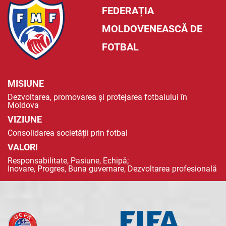
FEDERAȚIA
MOLDOVENEASCĂ DE
FOTBAL
MISIUNE
Dezvoltarea, promovarea și protejarea fotbalului în
Moldova
VIZIUNE
Consolidarea societății prin fotbal
VALORI
Responsabilitate, Pasiune, Echipă;
Inovare, Progres, Buna guvernare, Dezvoltarea profesională