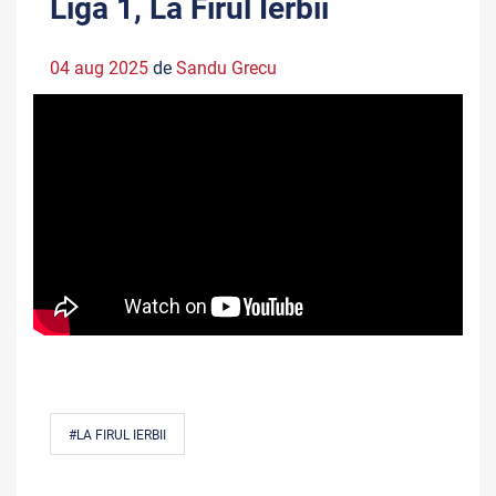
Liga 1, La Firul Ierbii
04 aug 2025
de
Sandu Grecu
#LA FIRUL IERBII