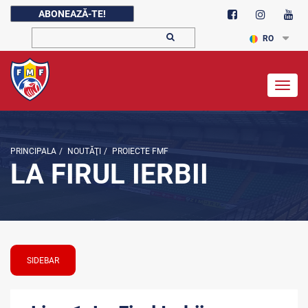
ABONEAZĂ-TE!
RO
Togg
navig
PRINCIPALA
/
NOUTĂŢI
/
PROIECTE FMF
LA FIRUL IERBII
SIDEBAR