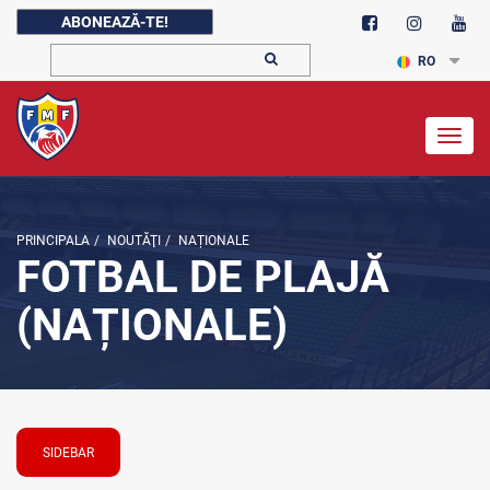
ABONEAZĂ-TE!
RO
Togg
navig
PRINCIPALA
/
NOUTĂŢI
/
NAȚIONALE
FOTBAL DE PLAJĂ
(NAȚIONALE)
SIDEBAR