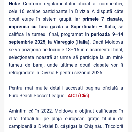
Notă:
Conform regulamentului oficial al competiției,
cele 16 echipe participante în Divizia A dispută câte
două etape în sistem grupă, iar
primele 7 clasate,
împreună cu țara gazdă a Superfinalei – Italia
, se
califică la turneul final, programat
în perioada 9–14
septembrie 2025, la Viareggio (Italia)
.
Dacă Moldova
se va poziționa pe locurile 13–16 în clasamentul final,
selecționata noastră ar urma să participe la un mini-
turneu de baraj, unde ultimele două clasate vor fi
retrogradate în Divizia B pentru sezonul 2026.
Pentru mai multe detalii accesați pagina oficială a
Euro Beach Soccer League -
AICI (Clic)
Amintim că în 2022, Moldova a obținut calificarea în
elita fotbalului pe plajă european grație titlului de
campioană a Diviziei B, câștigat la Chișinău. Tricolorii