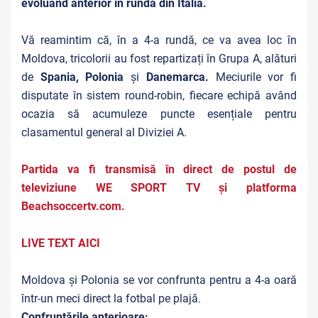
evoluând anterior în runda din Italia.
Vă reamintim că, în a 4-a rundă, ce va avea loc în
Moldova, tricolorii au fost repartizați în Grupa A, alături
de
Spania, Polonia
și
Danemarca.
Meciurile vor fi
disputate în sistem round-robin, fiecare echipă având
ocazia să acumuleze puncte esențiale pentru
clasamentul general al Diviziei A.
Partida va fi transmisă în direct de postul de
televiziune WE SPORT TV și platforma
Beachsoccertv.com.
LIVE TEXT AICI
Moldova și Polonia se vor confrunta pentru a 4-a oară
într-un meci direct la fotbal pe plajă.
Confruntările anterioare: