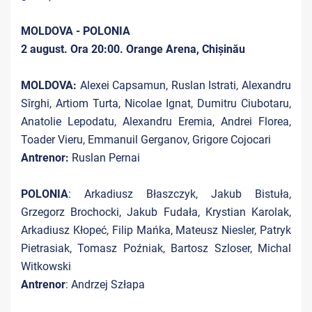
MOLDOVA - POLONIA
2 august. Ora 20:00. Orange Arena, Chișinău
MOLDOVA:
Alexei Capsamun, Ruslan Istrati, Alexandru
Sîrghi, Artiom Turta, Nicolae Ignat, Dumitru Ciubotaru,
Anatolie Lepodatu, Alexandru Eremia, Andrei Florea,
Toader Vieru, Emmanuil Gerganov, Grigore Cojocari
Antrenor:
Ruslan Pernai
POLONIA
: Arkadiusz Błaszczyk, Jakub Bistuła,
Grzegorz Brochocki, Jakub Fudała, Krystian Karolak,
Arkadiusz Kłopeć, Filip Mańka, Mateusz Niesler, Patryk
Pietrasiak, Tomasz Poźniak, Bartosz Szloser, Michal
Witkowski
Antrenor
: Andrzej Szłapa