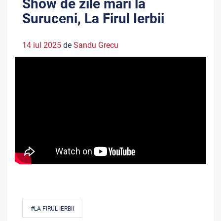
Show de zile mari la
Suruceni, La Firul Ierbii
14 iul 2025
de
Sandu Grecu
#LA FIRUL IERBII