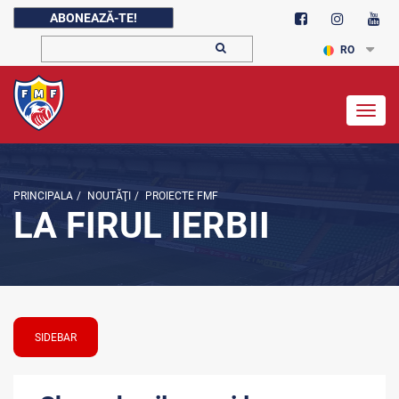
ABONEAZĂ-TE!
RO
Togg
navig
PRINCIPALA
/
NOUTĂŢI
/
PROIECTE FMF
LA FIRUL IERBII
SIDEBAR