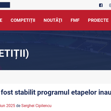
E
COMPETIȚII
NOUTĂŢI
FMF
PROIECTE
TIȚII)
 fost stabilit programul etapelor ina
iun 2025
de
Serghei Cipilencu