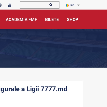
RO
ACADEMIA FMF
BILETE
SHOP
ugurale a Ligii 7777.md