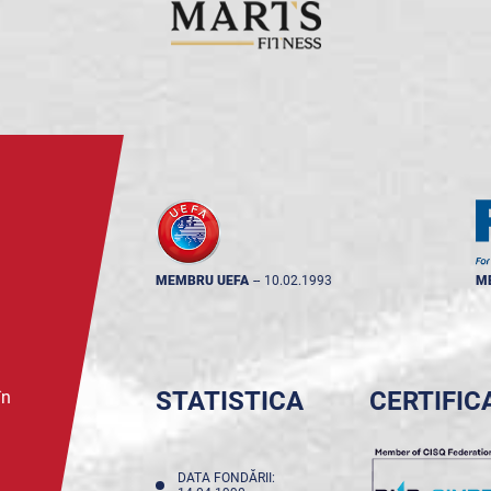
MEMBRU UEFA
--
10.02.1993
M
STATISTICA
CERTIFIC
în
DATA FONDĂRII: