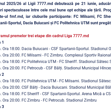
nul 2025/26 al Ligii 7777.md debutează pe 21 iunie, aducâ
ri spectaculoase între cele mai bune opt echipe ale țării. Pro
te-ul fmf.md, iar cluburile participante: FC Milsami, FC Sh
anii-Sportul, Dacia Buiucani și FC Politehnica UTM sunt pregăti
amul premelor trei etape din cadrul Liga 7777.md
a 1
. Ora 18:00. Dacia Buiucani - CSF Spartanii-Sportul. Stadionul 
. Ora 20:00. FC Milsami - FC Zimbru. Complexul Sportiv Raiona
. Ora 18:00. FC Politehnica UTM - FC Sheriff. Stadionul Sătesc
. Ora 20:00. FC Petrocub - CSF Bălți. Stadionul Municipal Hînce
a 2
. Ora 18:00. FC Politehnica UTM - FC Milsami. Stadionul Sătes
. Ora 20:00. CSF Bălți - Dacia Buiucani. Stadionul Municipal Băl
. Ora 18:00. FC Sheriff - CSF Spartanii-Sportul. Arena Mică a CS
. Ora 20:00. FC Zimbru - FC Petrocub. Stadionul Zimbru
a 3