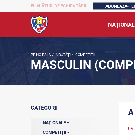
FII ALĂTURI DE ECHIPA ȚĂRII
ABONEAZĂ-TE!
NAȚIONAL
PRINCIPALA
/
NOUTĂŢI
/
COMPETIȚII
MASCULIN (COMPE
CATEGORII
A
NAȚIONALE
09 
COMPETIȚII