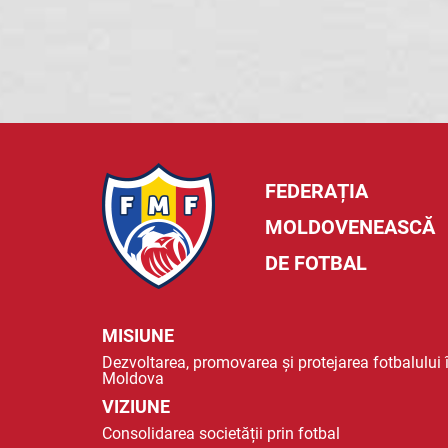
FEDERAȚIA
MOLDOVENEASCĂ
DE FOTBAL
MISIUNE
Dezvoltarea, promovarea și protejarea fotbalului 
Moldova
VIZIUNE
Consolidarea societății prin fotbal