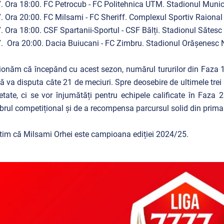
. Ora 18:00. FC Petrocub - FC Politehnica UTM. Stadionul Munic
. Ora 20:00. FC Milsami - FC Sheriff. Complexul Sportiv Raional
. Ora 18:00. CSF Spartanii-Sportul - CSF Bălți. Stadionul Sătes
. Ora 20:00. Dacia Buiucani - FC Zimbru. Stadionul Orășenesc 
onăm că începând cu acest sezon, numărul tururilor din Faza 1 a 
ă va disputa câte 21 de meciuri. Spre deosebire de ultimele trei
setate, ci se vor înjumătăți pentru echipele calificate în Faz
ibrul competițional și de a recompensa parcursul solid din prima
im că Milsami Orhei este campioana ediției 2024/25.