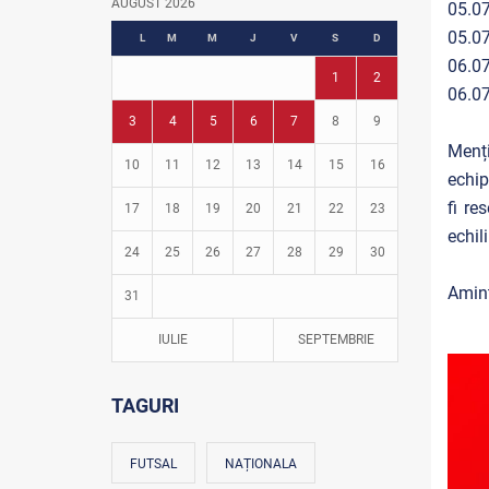
AUGUST 2026
05.07
Fotbal în grădinițe
05.07
L
M
M
J
V
S
D
06.07
1
2
06.07
3
4
5
6
7
8
9
Menți
10
11
12
13
14
15
16
echip
fi re
17
18
19
20
21
22
23
echil
24
25
26
27
28
29
30
Amint
31
IULIE
SEPTEMBRIE
TAGURI
FUTSAL
NAȚIONALA