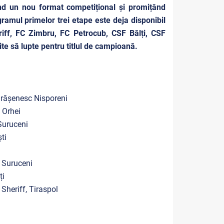
nd un nou format competițional și promițând
gramul primelor trei etape este deja disponibil
eriff, FC Zimbru, FC Petrocub, CSF Bălți, CSF
te să lupte pentru titlul de campioană.
Orășenesc Nisporeni
l Orhei
 Suruceni
ști
c Suruceni
ți
 Sheriff, Tiraspol