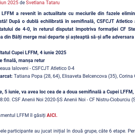
iun 2025
de
Svetlana Tataru
LFFM a revenit în actualitate cu meciurile din fazele elimina
istă! După o dublă echilibrată în semifinală, CSFCJT Atletico 
tatului de 4-0, în returul disputat împotriva formației CF Ste
a din Bălți merge mai departe și așteaptă să-și afle adversara 
tatul Cupei LFFM, 4 iunie 2025
e finală, manșa retur
eaua Ialoveni - CSFCJT Atletico 0-4
arcat:
Tatiana Popa (28, 64), Elisaveta Belcencova (35), Corina
, 5 iunie, va avea loc cea de a doua semifinală a Cupei LFFM
8:00. CSF Anenii Noi 2020-ȘS Anenii Noi - CF Nistru-Cioburciu (
mentul LFFM îl găsiți
AICI
.
ele participante au jucat inițial în două grupe, câte 6 etape. Per