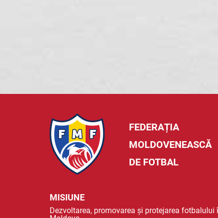
FEDERAȚIA
MOLDOVENEASCĂ
DE FOTBAL
MISIUNE
Dezvoltarea, promovarea și protejarea fotbalului 