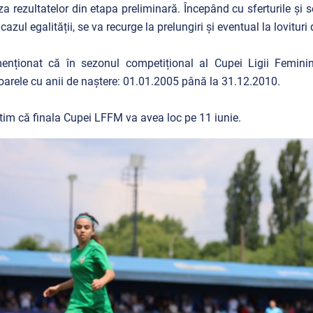
za rezultatelor din etapa preliminară. Începând cu sferturile și se
n cazul egalității, se va recurge la prelungiri și eventual la lovitur
enționat că în sezonul competițional al Cupei Ligii Femini
oarele cu anii de naștere: 01.01.2005 până la 31.12.2010.
im că finala Cupei LFFM va avea loc pe 11 iunie.