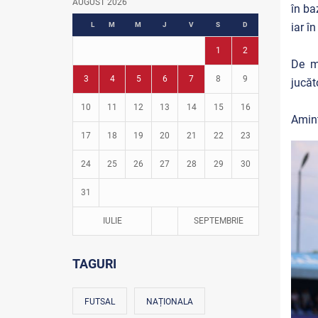
AUGUST 2026
în ba
Fotbal în grădinițe
L
M
M
J
V
S
D
iar î
1
2
De m
3
4
5
6
7
8
9
jucăt
10
11
12
13
14
15
16
Amint
17
18
19
20
21
22
23
24
25
26
27
28
29
30
31
IULIE
SEPTEMBRIE
TAGURI
FUTSAL
NAȚIONALA