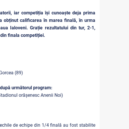
torii, iar competiția își cunoaște deja prima
a obținut calificarea în marea finală, în urma
aua Ialoveni. Grație rezultatului din tur, 2-1,
din finala competiției.
 Gorcea (89)
, după următorul program:
Stadionul orășenesc Anenii Noi)
echile de echipe din 1/4 finală au fost stabilite