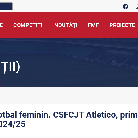
E
COMPETIȚII
NOUTĂŢI
FMF
PROIECTE
ȚII)
otbal feminin. CSFCJT Atletico, prim
024/25