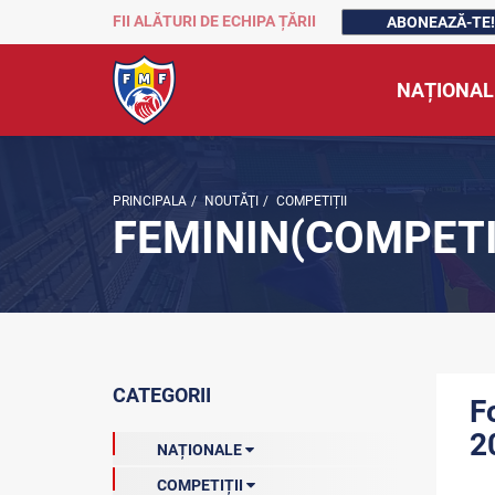
FII ALĂTURI DE ECHIPA ȚĂRII
ABONEAZĂ-TE!
NAȚIONAL
PRINCIPALA
/
NOUTĂŢI
/
COMPETIȚII
FEMININ(COMPETI
CATEGORII
F
2
NAȚIONALE
COMPETIȚII