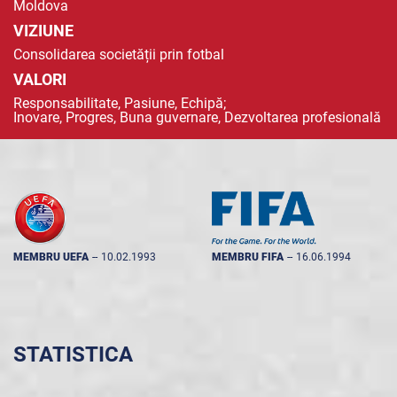
Moldova
VIZIUNE
Consolidarea societății prin fotbal
VALORI
Responsabilitate, Pasiune, Echipă;
Inovare, Progres, Buna guvernare, Dezvoltarea profesională
MEMBRU UEFA
--
10.02.1993
MEMBRU FIFA
--
16.06.1994
STATISTICA