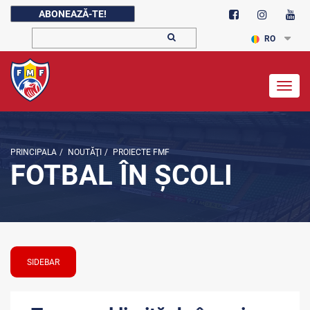
ABONEAZĂ-TE!
RO
Togg
navig
PRINCIPALA
/
NOUTĂŢI
/
PROIECTE FMF
FOTBAL ÎN ȘCOLI
SIDEBAR