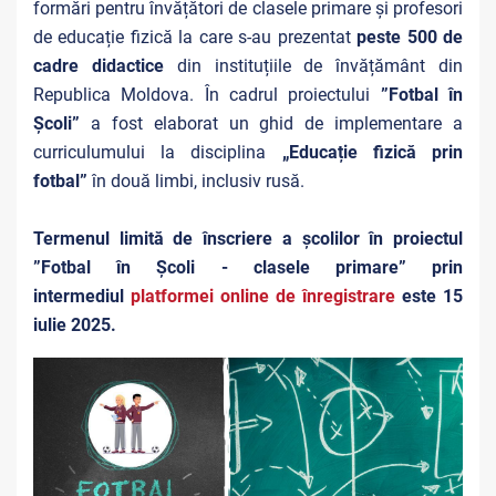
formări pentru învățători de clasele primare și profesori
de educație fizică la care s-au prezentat
peste 500 de
cadre didactice
din instituțiile de învățământ din
Republica Moldova. În cadrul proiectului
”Fotbal în
Școli”
a fost elaborat un ghid de implementare a
curriculumului la disciplina
„
Educație fizică prin
fotbal
”
în două limbi, inclusiv rusă.
Termenul limită de înscriere a școlilor în proiectul
”Fotbal în Școli - clasele primare” prin
intermediul
platformei online de înregistrare
este 15
iulie 2025.