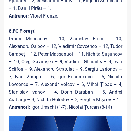
Spatarel – 2, Alessandro Burov – 1, Bogdan Suruceanu
– 1, Daniil Pîrău – 1.
Antrenor:
Viorel Frunze.
8.FC Florești
Dmitri Maneacov – 13, Vladislav Boico – 13,
Alexandru Osipov – 12, Vladimir Covcenco – 12, Tudor
Carabeț – 12, Peter Massaquoi – 11, Nichita Șușuncov
– 10, Oleg Gavriușen – 9, Vladimir Ghinaitis – 9, Ivan
Sclifos – 9, Alexandru Stratulat – 9, Sergiu Larionov –
7, Ivan Voropai – 6, Igor Bondarenco – 6, Nichita
Levcenco – 7, Alexandr Volcov – 6, Mihai Țîpac – 4,
Stanislav Ivanov – 4, Dorin Daraban – 5, Andrei
Arabadji – 3, Nichita Holodov – 3, Serghei Mișcov – 1.
Antrenori:
Igor Ursachi (1-7), Nicolai Țurcan (8-14).