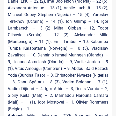
Daniel Lisu – 22 (2), Ime Udo Ndon (Nigeria) – 22 (5),
Alexandru Antoniuc – 18 (1), Vasile Luchiță – 15 (2),
Micheal Gopey Stephen (Nigeria) – 15 (4), Yaroslav
Terekhov (Ucraina) – 14 (1), Ion Ghimp – 14, Igor
Lambarschi – 13 (2), Mihail Cioban – 12, Todor
Glisovic (Serbia) – 12 (2), Aleksandar Milic
(Muntenegru) – 11 (1), Emil Tîmbur – 10, Kabamba
Tumba Kalabatama (Norvegia) – 10 (5), Vladislav
Zavalișca – 10, Dehninio Ismael Muringen (Olanda) –
9, Hennos Asmelash (Olanda) – 9, Vasile Jardan – 9
(1), Vitus Amougui (Camerun) – 9, Abdoul Said Razack
Yoda (Burkina Faso) – 8, Christopher Nwaeze (Nigeria)
– 8, Danu Spătaru – 8 (3), Vadim Bolohan – 7 (1),
Vadim Dijinari – 4, Igor Arhirii – 3, Denis Vornic – 2,
Sibiry Keita (Mali) – 2, Mamadou Harouna Camara
(Mali) – 1 (1), Igor Mostovei – 1, Olivier Rommens
(Belgia) – 1.
Autogol:
Mihail Morozan (CSF Spartanii Sportul