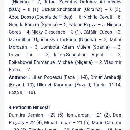
(Nigeria) – 7, Rafael Zacarias Ordonez Arqimedes
(SUA) – 6 (1), Oleksii Shchebetun (Ucraina) – 6 (3),
Abou Dosso (Coasta de Fildeș) – 6, Nichita Covali – 6,
Grau Iu Ranera (Spania) – 5, Fabian Pegza – 5, Nichita
Gorea – 4, Nicky Cleșcenco – 3 (1), Cătălin Cucoș – 3,
Maxmillian Ugochukwu Ihekuna (Nigeria) – 3, Mihai
Morozan – 3, Lombota Adam Mulele (Spania) – 3,
David Grîu – 3, Iulian-Sebastian Agachi – 3,
Ebikabowei Emmanuel Michael (Nigeria) – 2, Vladimir
Fratea – 2.
Antrenori:
Lilian Popescu (Faza I, 1-9), Dmitri Arabadji
(Faza I, 10), Hikmet Karaman (Faza I, Turcia, 11-14,
Faza II, 1-10).
4.Petrocub Hîncești
Dumitru Demian – 23 (5), Ion Jardan – 21 (2), Dan
Pușcaș – 22 (4), Mihail Lupan – 21 (5), Marin Căruntu