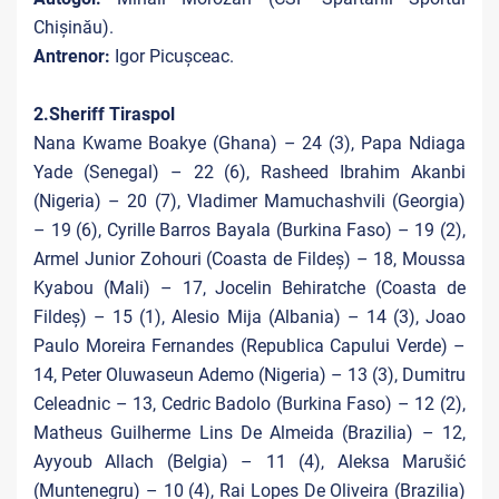
Chișinău).
Antrenor:
Igor Picușceac.
2.Sheriff Tiraspol
Nana Kwame Boakye (Ghana) – 24 (3), Papa Ndiaga
Yade (Senegal) – 22 (6), Rasheed Ibrahim Akanbi
(Nigeria) – 20 (7), Vladimer Mamuchashvili (Georgia)
– 19 (6), Cyrille Barros Bayala (Burkina Faso) – 19 (2),
Armel Junior Zohouri (Coasta de Fildeș) – 18, Moussa
Kyabou (Mali) – 17, Jocelin Behiratche (Coasta de
Fildeș) – 15 (1), Alesio Mija (Albania) – 14 (3), Joao
Paulo Moreira Fernandes (Republica Capului Verde) –
14, Peter Oluwaseun Ademo (Nigeria) – 13 (3), Dumitru
Celeadnic – 13, Cedric Badolo (Burkina Faso) – 12 (2),
Matheus Guilherme Lins De Almeida (Brazilia) – 12,
Ayyoub Allach (Belgia) – 11 (4), Aleksa Marušić
(Muntenegru) – 10 (4), Rai Lopes De Oliveira (Brazilia)