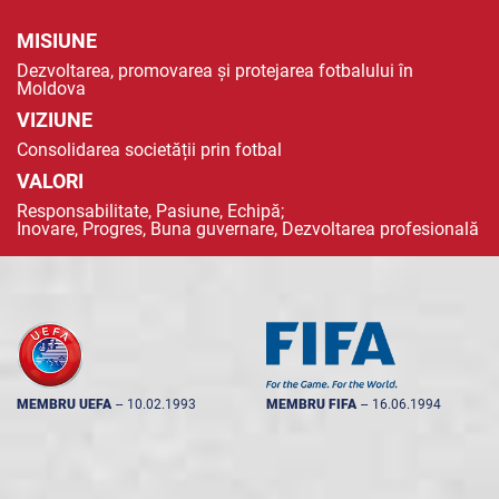
MISIUNE
Dezvoltarea, promovarea și protejarea fotbalului în
Moldova
VIZIUNE
Consolidarea societății prin fotbal
VALORI
Responsabilitate, Pasiune, Echipă;
Inovare, Progres, Buna guvernare, Dezvoltarea profesională
MEMBRU UEFA
--
10.02.1993
MEMBRU FIFA
--
16.06.1994