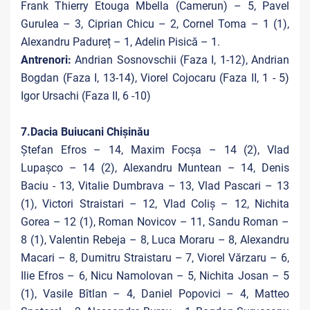
Frank Thierry Etouga Mbella (Camerun) – 5, Pavel
Gurulea – 3, Ciprian Chicu – 2, Cornel Toma – 1 (1),
Alexandru Padureț – 1, Adelin Pisică – 1.
Antrenori:
Andrian Sosnovschii (Faza I, 1-12), Andrian
Bogdan (Faza I, 13-14), Viorel Cojocaru (Faza II, 1 - 5)
Igor Ursachi (Faza II, 6 -10)
7.Dacia Buiucani Chișinău
Ștefan Efros – 14, Maxim Focșa – 14 (2), Vlad
Lupașco – 14 (2), Alexandru Muntean – 14, Denis
Baciu - 13, Vitalie Dumbrava – 13, Vlad Pascari – 13
(1), Victori Straistari – 12, Vlad Coliș – 12, Nichita
Gorea – 12 (1), Roman Novicov – 11, Sandu Roman –
8 (1), Valentin Rebeja – 8, Luca Moraru – 8, Alexandru
Macari – 8, Dumitru Straistaru – 7, Viorel Vărzaru – 6,
Ilie Efros – 6, Nicu Namolovan – 5, Nichita Josan – 5
(1), Vasile Bîtlan – 4, Daniel Popovici – 4, Matteo