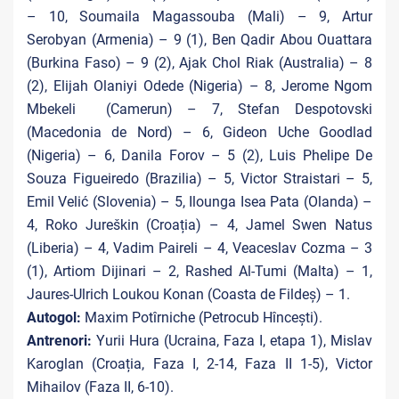
– 10, Soumaila Magassouba (Mali) – 9, Artur
Serobyan (Armenia) – 9 (1), Ben Qadir Abou Ouattara
(Burkina Faso) – 9 (2), Ajak Chol Riak (Australia) – 8
(2), Elijah Olaniyi Odede (Nigeria) – 8, Jerome Ngom
Mbekeli (Camerun) – 7, Stefan Despotovski
(Macedonia de Nord) – 6, Gideon Uche Goodlad
(Nigeria) – 6, Danila Forov – 5 (2), Luis Phelipe De
Souza Figueiredo (Brazilia) – 5, Victor Straistari – 5,
Emil Velić (Slovenia) – 5, Ilounga Isea Pata (Olanda) –
4, Roko Jureškin (Croația) – 4, Jamel Swen Natus
(Liberia) – 4, Vadim Paireli – 4, Veaceslav Cozma – 3
(1), Artiom Dijinari – 2, Rashed Al-Tumi (Malta) – 1,
Jaures-Ulrich Loukou Konan (Coasta de Fildeș) – 1.
Autogol:
Maxim Potîrniche (Petrocub Hîncești).
Antrenori:
Yurii Hura (Ucraina, Faza I, etapa 1), Mislav
Karoglan (Croația, Faza I, 2-14, Faza II 1-5), Victor
Mihailov (Faza II, 6-10).