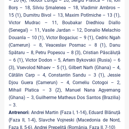
– 20 (4), Teodor Lungu – 20, Sergiu Platica – 18, Ion
Borș – 18, Silviu Șmalenea – 18, Vladimir Ambros –
15 (1), Dumitru Bivol – 13, Maxim Potîrniche – 13 (1),
Victor Mudrac – 11, Boubakar Diedhiou Diallo
(Senegal) – 11, Vasile Jardan – 12, Donalio Melachio
Douanla – 10 (1), Victor Bogaciuc – 9 (1), Cedric Ngah
(Camerun) – 8, Veaceslav Posmac – 8 (1), Danu
Spătaru – 8, Petru Popescu – 8 (3), Cristian Păscăluță
– 6 (1), Victor Dodon – 5, Artem Bykovskii (Rusia) – 6
(3), Vsevolod Nihaev – 5 (1), Gilbert Narh (Ghana) – 4,
Cătălin Carp – 4, Constantin Sandu – 3 (1), Jessie
Djou Guera (Camerun) – 4, Corneliu Cotogoi – 2,
Mihail Platica – 3 (2), Manuel Nana Agyemang
(Ghana) – 3, Guilherme Matheus Dos Santos (Brazilia)
– 3.
Antrenori:
Andrei Martin (Faza I, 1-14), Eduard Blănuță
(Faza II, 1-4), Slavche Vojneski (Macedonia de Nord,
Faza II, 5-6), Andrei Prepeliță (România, Faza II, 7-10)