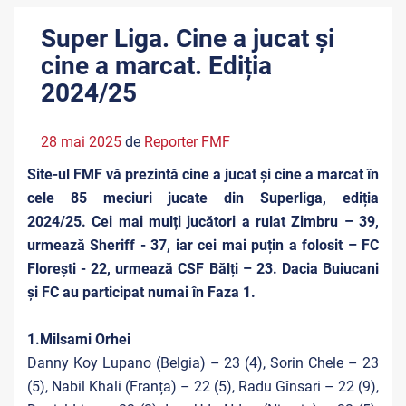
Super Liga. Cine a jucat și
cine a marcat. Ediția
2024/25
28 mai 2025
de
Reporter FMF
Site-ul FMF vă prezintă cine a jucat și cine a marcat în
cele 85 meciuri jucate din Superliga, ediția
2024/25.
Cei mai mulți jucători a rulat Zimbru – 39,
urmează Sheriff - 37, iar cei mai puțin a folosit – FC
Florești - 22, urmează CSF Bălți – 23.
Dacia Buiucani
și
FC au participat numai în Faza 1.
1.Milsami Orhei
Danny Koy Lupano (Belgia) – 23 (4), Sorin Chele – 23
(5), Nabil Khali (Franța) – 22 (5), Radu Gînsari – 22 (9),