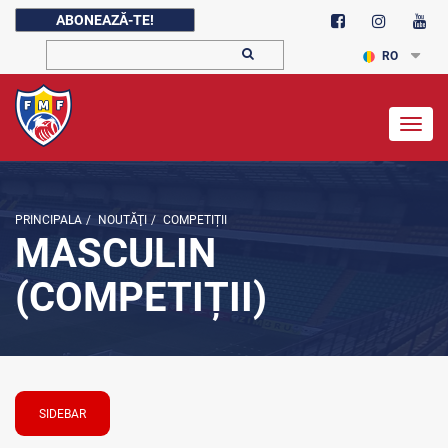
ABONEAZĂ-TE!
RO
Togg
navig
PRINCIPALA
/
NOUTĂŢI
/
COMPETIȚII
MASCULIN
(COMPETIȚII)
SIDEBAR