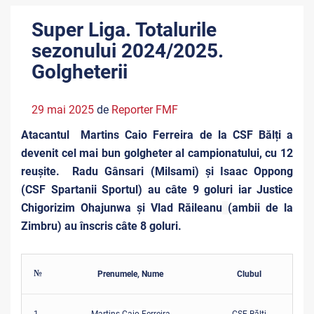
Super Liga. Totalurile
sezonului 2024/2025.
Golgheterii
29 mai 2025
de
Reporter FMF
Atacantul
Martins Caio Ferreira de la CSF Bălți a
devenit cel mai bun golgheter al campionatului, cu 12
reușite.
Radu Gânsari (Milsami) și Isaac Oppong
(CSF Spartanii Sportul) au câte 9 goluri iar Justice
Chigorizim Ohajunwa și Vlad Răileanu
(ambii de la
Zimbru) au înscris câte 8 goluri.
№
Prenumele, Nume
Clubul
Go
1
Martins Caio Ferreira
CSF Bălți