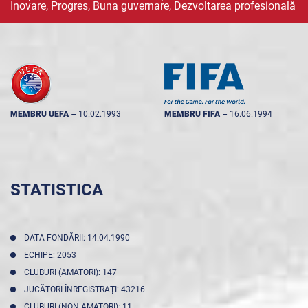
Inovare, Progres, Buna guvernare, Dezvoltarea profesională
MEMBRU UEFA
--
10.02.1993
MEMBRU FIFA
--
16.06.1994
STATISTICA
DATA FONDĂRII: 14.04.1990
ECHIPE: 2053
CLUBURI (AMATORI): 147
JUCĂTORI ÎNREGISTRAŢI: 43216
CLUBURI (NON-AMATORI): 11