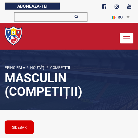
ABONEAZĂ-TE!
RO
Togg
navig
PRINCIPALA
/
NOUTĂŢI
/
COMPETIȚII
MASCULIN
(COMPETIȚII)
SIDEBAR