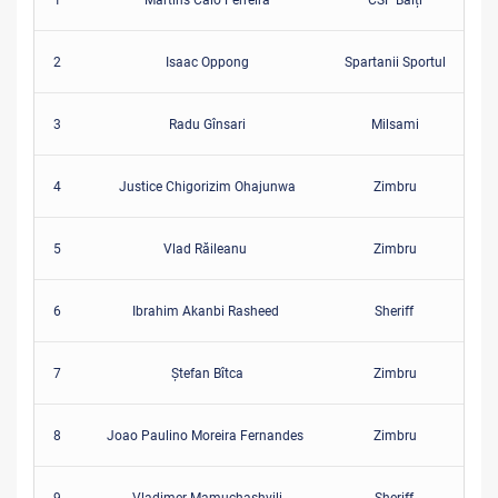
2
Isaac Oppong
Spartanii Sportul
3
Radu Gînsari
Milsami
4
Justice Chigorizim Ohajunwa
Zimbru
5
Vlad Răileanu
Zimbru
6
Ibrahim Akanbi Rasheed
Sheriff
7
Ștefan Bîtca
Zimbru
8
Joao Paulino Moreira Fernandes
Zimbru
9
Vladimer Mamuchashvili
Sheriff