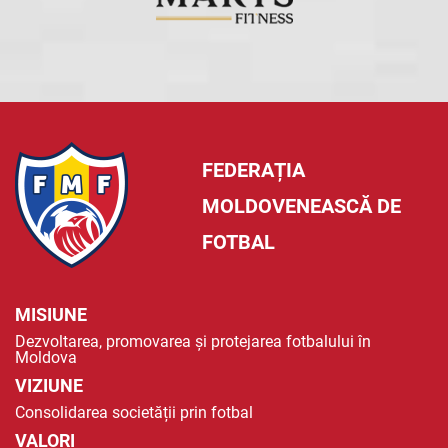
FEDERAȚIA
MOLDOVENEASCĂ DE
FOTBAL
MISIUNE
Dezvoltarea, promovarea și protejarea fotbalului în
Moldova
VIZIUNE
Consolidarea societății prin fotbal
VALORI