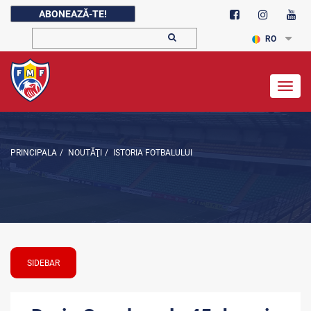
ABONEAZĂ-TE!
RO
Togg
navig
PRINCIPALA
/
NOUTĂŢI
/
ISTORIA FOTBALULUI
SIDEBAR