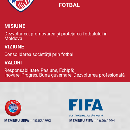
FOTBAL
MISIUNE
Dezvoltarea, promovarea și protejarea fotbalului în
Moldova
VIZIUNE
Consolidarea societății prin fotbal
VALORI
Responsabilitate, Pasiune, Echipă;
Inovare, Progres, Buna guvernare, Dezvoltarea profesională
MEMBRU UEFA
--
10.02.1993
MEMBRU FIFA
--
16.06.1994