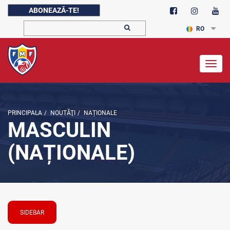
ABONEAZĂ-TE!
RO
Togg
navig
PRINCIPALA
/
NOUTĂŢI
/
NAȚIONALE
MASCULIN
(NAȚIONALE)
SIDEBAR