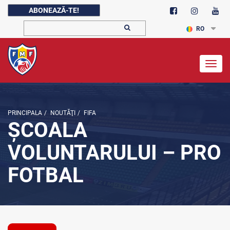
ABONEAZĂ-TE!
RO
Togg
navig
PRINCIPALA
/
NOUTĂŢI
/
FIFA
ŞCOALA
VOLUNTARULUI – PRO
FOTBAL