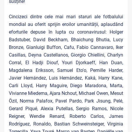
susține!
Cincizeci dintre cele mai mari staruri ale fotbalului
mondial au oferit sprijin eroilor umanității, aplaudând
eforturile depuse în lupta cu coronavirusul: Holger
Badstuber, David Beckham, Bhaichung Bhutia, Lucy
Bronze, Gianluigi Buffon, Cafu, Fabio Cannavaro, Iker
Casillas, Deyna Castellanos, Giorgio Chiellini, Charlyn
Corral, El Hadji Diouf, Youri Djorkaeff, Han Duan,
Magdalena Eriksson, Samuel Eto'o, Pernille Harder,
Javier Hernández, Luis Hernández, Kaká, Harry Kane,
Carli Lloyd, Harry Maguire, Diego Maradona, Marta,
Vivianne Miedema, Ajara Nchout, Michael Owen, Mesut
Özil, Norma Palafox, Pavel Pardo, Park Jisung, Pelé,
Gerard Piqué, Alexia Putellas, Sergio Ramos, Nicole
Reigner, Wendie Renard, Roberto Carlos, James
Rodríguez, Ronaldo, Bastian Schweinsteiger, Virginia
Torrecilla, Yaya Touré, Marco van Basten, Daniëlle van