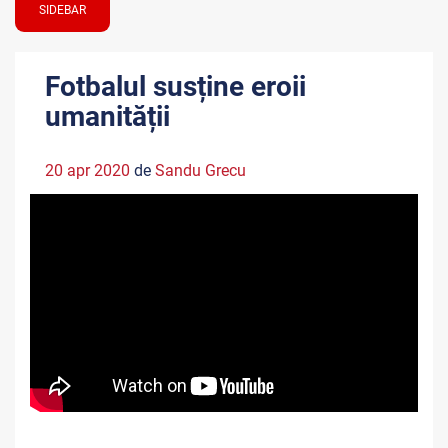
SIDEBAR
Fotbalul susține eroii
umanității
20 apr 2020
de
Sandu Grecu