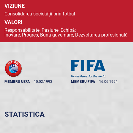
VIZIUNE
Consolidarea societății prin fotbal
VALORI
Responsabilitate, Pasiune, Echipă;
Inovare, Progres, Buna guvernare, Dezvoltarea profesională
MEMBRU UEFA
--
10.02.1993
MEMBRU FIFA
--
16.06.1994
STATISTICA