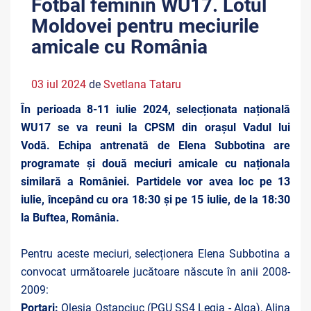
Fotbal feminin WU17. Lotul
Moldovei pentru meciurile
amicale cu România
03 iul 2024
de
Svetlana Tataru
În perioada 8-11 iulie 2024, selecționata națională
WU17 se va reuni la CPSM din orașul Vadul lui
Vodă.
Echipa antrenată de Elena Subbotina are
programate și două meciuri amicale cu naționala
similară a României. Partidele vor avea loc pe 13
iulie, începând cu ora 18:30 și pe 15 iulie, de la 18:30
la Buftea, România.
Pentru aceste meciuri, selecționera Elena Subbotina a
convocat următoarele jucătoare născute în anii 2008-
2009:
Portari:
Olesia Ostapciuc (PGU SS4 Legia - Alga), Alina