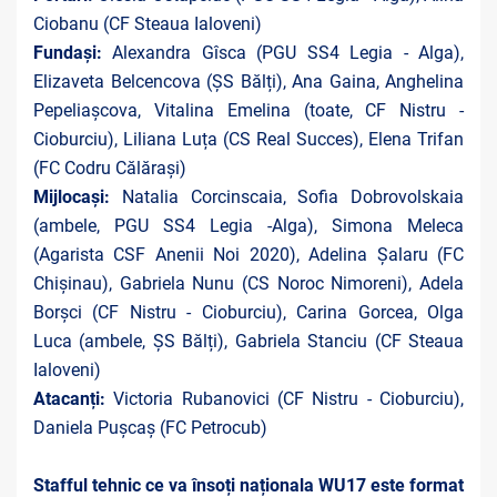
Ciobanu (CF Steaua Ialoveni)
Fundași:
Alexandra Gîsca (PGU SS4 Legia - Alga),
Elizaveta Belcencova (ȘS Bălți), Ana Gaina, Anghelina
Pepeliașcova, Vitalina Emelina (toate, CF Nistru -
Cioburciu), Liliana Luța (CS Real Succes), Elena Trifan
(FC Codru Călărași)
Mijlocași:
Natalia Corcinscaia, Sofia Dobrovolskaia
(ambele, PGU SS4 Legia -Alga), Simona Meleca
(Agarista CSF Anenii Noi 2020), Adelina Șalaru (FC
Chișinau), Gabriela Nunu (CS Noroc Nimoreni), Adela
Borșci (CF Nistru - Cioburciu), Carina Gorcea, Olga
Luca (ambele, ȘS Bălți), Gabriela Stanciu (CF Steaua
Ialoveni)
Atacanți:
Victoria Rubanovici (CF Nistru - Cioburciu),
Daniela Pușcaș (FC Petrocub)
Stafful tehnic ce va însoți naționala WU17 este format