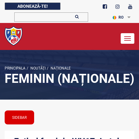
ABONEAZĂ-TE!
RO
Togg
navig
PRINCIPALA
/
NOUTĂŢI
/
NAȚIONALE
FEMININ (NAȚIONALE)
SIDEBAR