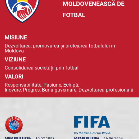
MOLDOVENEASCĂ DE
FOTBAL
MISIUNE
Dezvoltarea, promovarea și protejarea fotbalului în
Moldova
VIZIUNE
Consolidarea societății prin fotbal
VALORI
Responsabilitate, Pasiune, Echipă;
Inovare, Progres, Buna guvernare, Dezvoltarea profesională
MEMBRU UEFA
--
10.02.1993
MEMBRU FIFA
--
16.06.1994