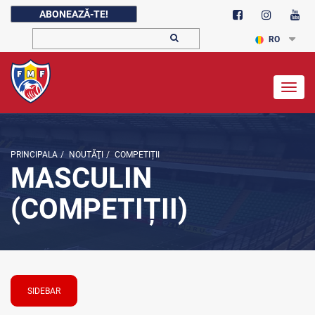
ABONEAZĂ-TE!
RO
Togg
navig
PRINCIPALA
/
NOUTĂŢI
/
COMPETIȚII
MASCULIN
(COMPETIȚII)
SIDEBAR