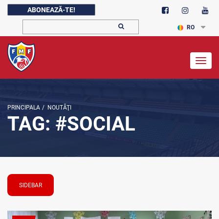
ABONEAZĂ-TE!
RO
Togg
navig
PRINCIPALA
/
NOUTĂŢI
TAG: #SOCIAL
SIDEBAR