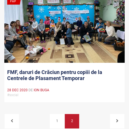
FMF
FMF, daruri de Crăciun pentru copiii de la
Centrele de Plasament Temporar
28 DEC 2020
DE
ION BUGA
#social
1
2