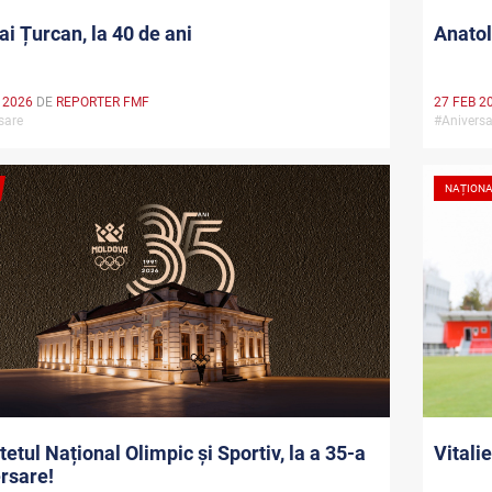
ai Țurcan, la 40 de ani
Anatoli
 2026
DE
REPORTER FMF
27 FEB 2
rsare
#Aniversa
NAȚION
etul Național Olimpic și Sportiv, la a 35-a
Vitali
rsare!