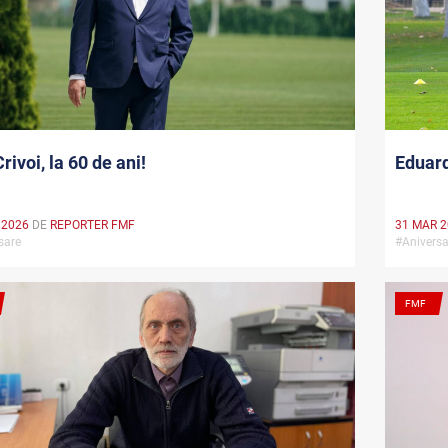
Crivoi, la 60 de ani!
Eduard
 2026
DE
REPORTER FMF
31 MAR 
rsare
#Anivers
FMF