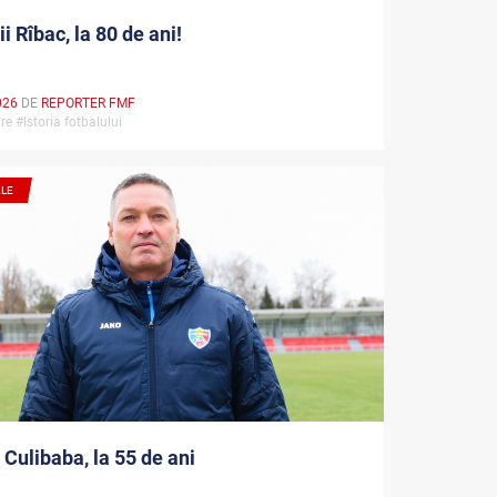
i Rîbac, la 80 de ani!
026
DE
REPORTER FMF
re #Istoria fotbalului
ALE
e Culibaba, la 55 de ani