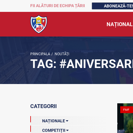
FII ALĂTURI DE ECHIPA ȚĂRII
ABONEAZĂ-TE!
NAȚIONAL
PRINCIPALA
/
NOUTĂŢI
TAG: #ANIVERSAR
CATEGORII
FMF
NAȚIONALE
COMPETIȚII