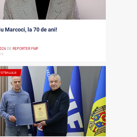
u Marcoci, la 70 de ani!
2026
DE
REPORTER FMF
are
 FOTBALULUI