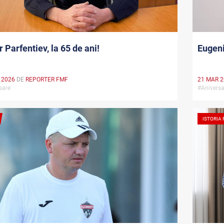
r Parfentiev, la 65 de ani!
Eugeni
 2026
DE
REPORTER FMF
21 MAR 
rsare
#Anivers
ISTORIA