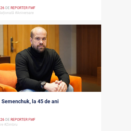
026
DE
REPORTER FMF
Națională #Aniversare
 Semenchuk, la 45 de ani
026
DE
REPORTER FMF
are #Zimbru