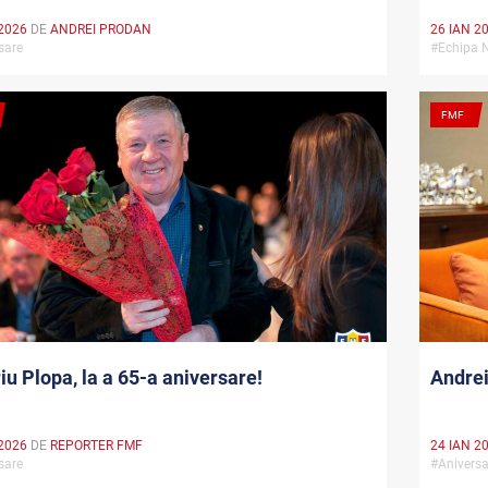
2026
DE
ANDREI PRODAN
26 IAN 2
rsare
#Echipa 
FMF
iu Plopa, la a 65-a aniversare!
Andrei
2026
DE
REPORTER FMF
24 IAN 2
rsare
#Anivers