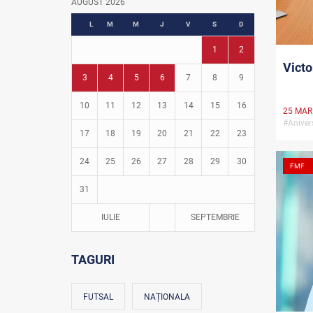
AUGUST 2026
Fotbal în grădinițe
L
M
M
J
V
S
D
1
2
Victo
3
4
5
6
7
8
9
10
11
12
13
14
15
16
25 MAR
#Anive
17
18
19
20
21
22
23
24
25
26
27
28
29
30
FMF
31
IULIE
SEPTEMBRIE
TAGURI
FUTSAL
NAȚIONALA