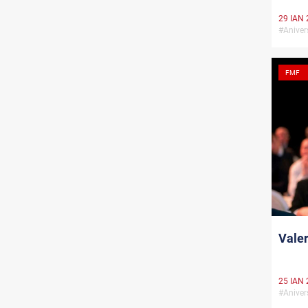
29 IAN 
#Anive
FMF
Valer
25 IAN 
#Anive