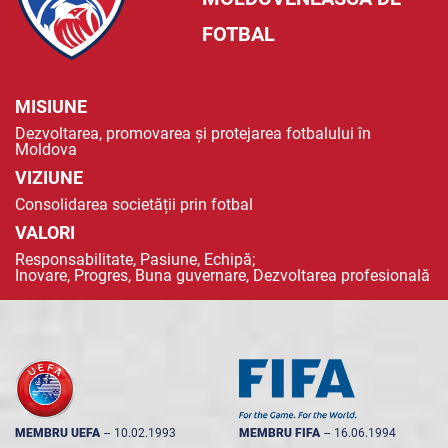
FOTBAL
MISIUNE
Dezvoltarea, promovarea și protejarea fotbalului în
Moldova
VIZIUNE
Consolidarea societății prin fotbal
VALORI
Responsabilitate, Pasiune, Echipă;
Inovare, Progres, Buna guvernare, Dezvoltarea profesională
MEMBRU UEFA
--
10.02.1993
MEMBRU FIFA
--
16.06.1994