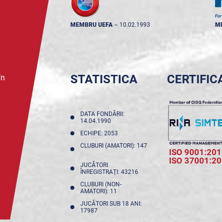
MEMBRU UEFA
--
10.02.1993
M
STATISTICA
CERTIFIC
în
DATA FONDĂRII:
14.04.1990
ECHIPE: 2053
CLUBURI (AMATORI): 147
ISO 9001:201
ISO 37001:2
JUCĂTORI
ÎNREGISTRAŢI: 43216
CLUBURI (NON-
AMATORI): 11
JUCĂTORI SUB 18 ANI:
17987