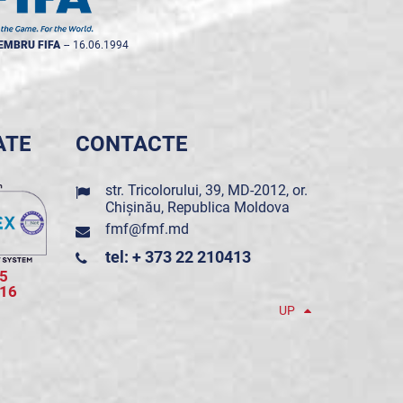
EMBRU FIFA
--
16.06.1994
ATE
CONTACTE
str. Tricolorului, 39, MD-2012, or.
Chișinău, Republica Moldova
fmf@fmf.md
tel: + 373 22 210413
5
016
UP