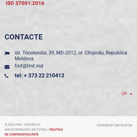
ISO 37001:2016
CONTACTE
str. Tricolorului, 39, MD-2012, or. Chișinău, Republica
Moldova
fmf@fmf.md
tel: + 373 22 210413
UP
© 2023 FMF - FEDERAȚIA
POWERED BY ONE TELECOM
MOLDOVENEASCA DE FOTBAL |
POLITICA
DE CONFIDENȚIALITATE