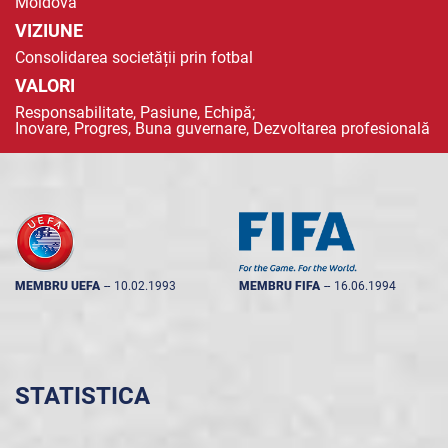
Moldova
VIZIUNE
Consolidarea societății prin fotbal
VALORI
Responsabilitate, Pasiune, Echipă;
Inovare, Progres, Buna guvernare, Dezvoltarea profesională
MEMBRU UEFA
--
10.02.1993
MEMBRU FIFA
--
16.06.1994
STATISTICA