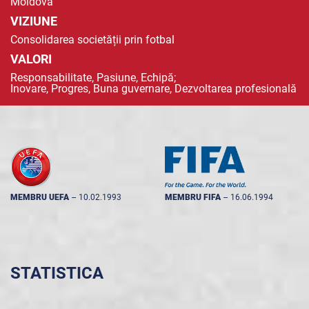
Moldova
VIZIUNE
Consolidarea societății prin fotbal
VALORI
Responsabilitate, Pasiune, Echipă;
Inovare, Progres, Buna guvernare, Dezvoltarea profesională
MEMBRU UEFA
--
10.02.1993
MEMBRU FIFA
--
16.06.1994
STATISTICA