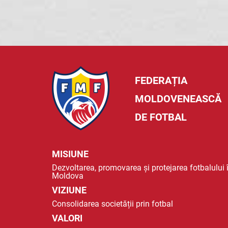
FEDERAȚIA
MOLDOVENEASCĂ
DE FOTBAL
MISIUNE
Dezvoltarea, promovarea și protejarea fotbalului 
Moldova
VIZIUNE
Consolidarea societății prin fotbal
VALORI