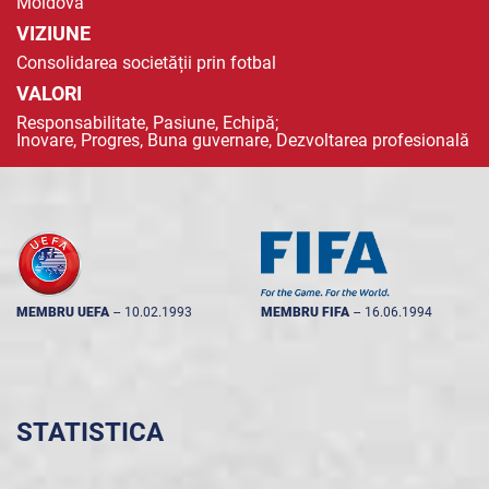
Moldova
VIZIUNE
Consolidarea societății prin fotbal
VALORI
Responsabilitate, Pasiune, Echipă;
Inovare, Progres, Buna guvernare, Dezvoltarea profesională
MEMBRU UEFA
--
10.02.1993
MEMBRU FIFA
--
16.06.1994
STATISTICA