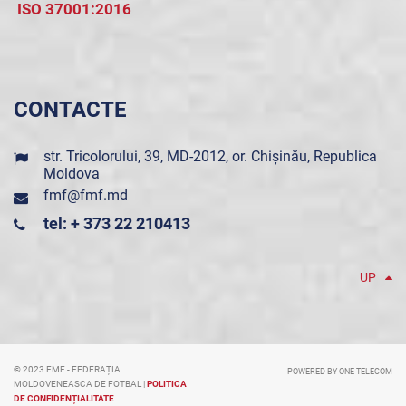
ISO 37001:2016
CONTACTE
str. Tricolorului, 39, MD-2012, or. Chișinău, Republica
Moldova
fmf@fmf.md
tel: + 373 22 210413
UP
© 2023 FMF - FEDERAȚIA
POWERED BY ONE TELECOM
MOLDOVENEASCA DE FOTBAL |
POLITICA
DE CONFIDENȚIALITATE