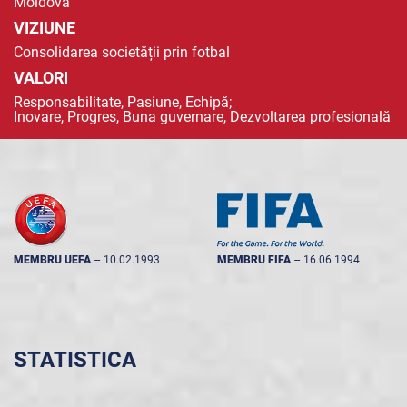
Moldova
VIZIUNE
Consolidarea societății prin fotbal
VALORI
Responsabilitate, Pasiune, Echipă;
Inovare, Progres, Buna guvernare, Dezvoltarea profesională
MEMBRU UEFA
--
10.02.1993
MEMBRU FIFA
--
16.06.1994
STATISTICA