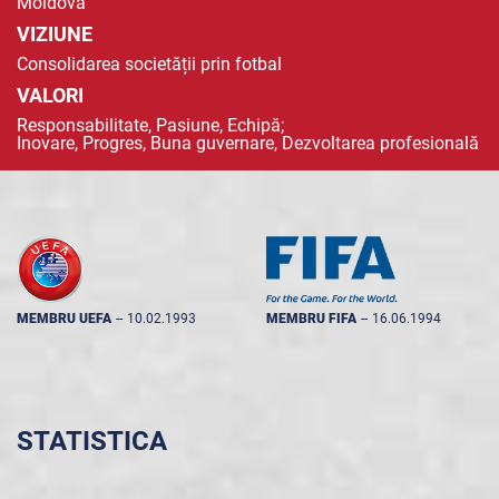
Moldova
VIZIUNE
Consolidarea societății prin fotbal
VALORI
Responsabilitate, Pasiune, Echipă;
Inovare, Progres, Buna guvernare, Dezvoltarea profesională
MEMBRU UEFA
--
10.02.1993
MEMBRU FIFA
--
16.06.1994
STATISTICA