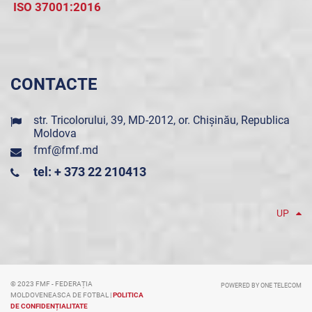
ISO 37001:2016
CONTACTE
str. Tricolorului, 39, MD-2012, or. Chișinău, Republica
Moldova
fmf@fmf.md
tel: + 373 22 210413
UP
© 2023 FMF - FEDERAȚIA
POWERED BY ONE TELECOM
MOLDOVENEASCA DE FOTBAL |
POLITICA
DE CONFIDENȚIALITATE