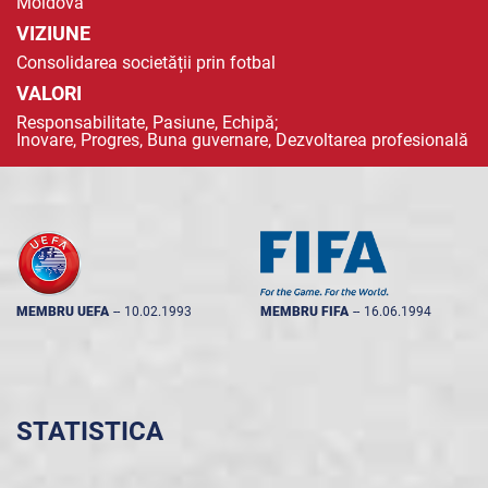
Moldova
VIZIUNE
Consolidarea societății prin fotbal
VALORI
Responsabilitate, Pasiune, Echipă;
Inovare, Progres, Buna guvernare, Dezvoltarea profesională
MEMBRU UEFA
--
10.02.1993
MEMBRU FIFA
--
16.06.1994
STATISTICA