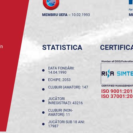
MEMBRU UEFA
--
10.02.1993
M
STATISTICA
CERTIFIC
în
DATA FONDĂRII:
14.04.1990
ECHIPE: 2053
CLUBURI (AMATORI): 147
ISO 9001:201
ISO 37001:2
JUCĂTORI
ÎNREGISTRAŢI: 43216
CLUBURI (NON-
AMATORI): 11
JUCĂTORI SUB 18 ANI:
17987