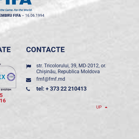
EMBRU FIFA
--
16.06.1994
ATE
CONTACTE
str. Tricolorului, 39, MD-2012, or.
Chișinău, Republica Moldova
fmf@fmf.md
tel: + 373 22 210413
5
016
UP