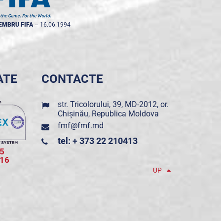
EMBRU FIFA
--
16.06.1994
ATE
CONTACTE
str. Tricolorului, 39, MD-2012, or.
Chișinău, Republica Moldova
fmf@fmf.md
tel: + 373 22 210413
5
016
UP