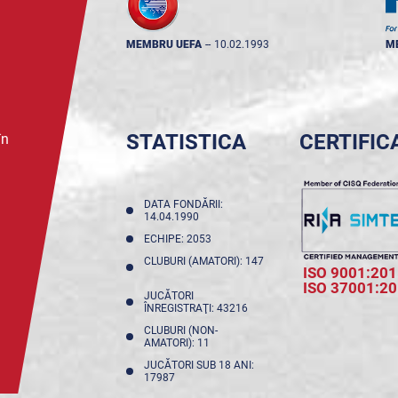
MEMBRU UEFA
--
10.02.1993
M
STATISTICA
CERTIFIC
în
DATA FONDĂRII:
14.04.1990
ECHIPE: 2053
CLUBURI (AMATORI): 147
ISO 9001:201
ISO 37001:2
JUCĂTORI
ÎNREGISTRAŢI: 43216
CLUBURI (NON-
AMATORI): 11
JUCĂTORI SUB 18 ANI:
17987