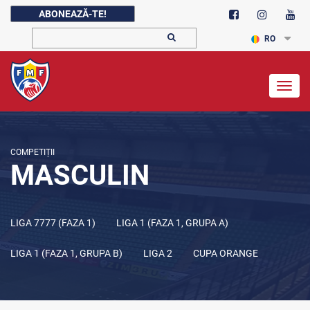
ABONEAZĂ-TE!
RO
Togg
navig
COMPETIȚII
MASCULIN
LIGA 7777 (FAZA 1)
LIGA 1 (FAZA 1, GRUPA A)
LIGA 1 (FAZA 1, GRUPA B)
LIGA 2
CUPA ORANGE