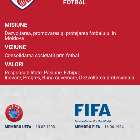
FOTBAL
MISIUNE
Dezvoltarea, promovarea și protejarea fotbalului în
Moldova
VIZIUNE
Consolidarea societății prin fotbal
VALORI
Responsabilitate, Pasiune, Echipă;
Inovare, Progres, Buna guvernare, Dezvoltarea profesională
MEMBRU UEFA
--
10.02.1993
MEMBRU FIFA
--
16.06.1994