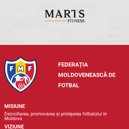
FEDERAȚIA
MOLDOVENEASCĂ DE
FOTBAL
MISIUNE
Dezvoltarea, promovarea și protejarea fotbalului în
Moldova
VIZIUNE