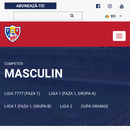
ABONEAZĂ-TE!
RO
Togg
navig
COMPETIȚII
MASCULIN
LIGA 7777 (FAZA 1)
LIGA 1 (FAZA 1, GRUPA A)
LIGA 1 (FAZA 1, GRUPA B)
LIGA 2
CUPA ORANGE