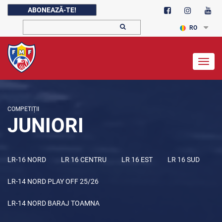
ABONEAZĂ-TE!
RO
Togg
navig
COMPETIȚII
JUNIORI
LR-16 NORD
LR 16 CENTRU
LR 16 EST
LR 16 SUD
LR-14 NORD PLAY OFF 25/26
LR-14 NORD BARAJ TOAMNA