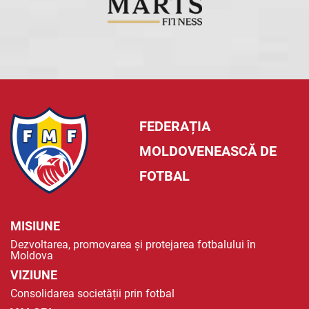
FEDERAȚIA
MOLDOVENEASCĂ DE
FOTBAL
MISIUNE
Dezvoltarea, promovarea și protejarea fotbalului în
Moldova
VIZIUNE
Consolidarea societății prin fotbal