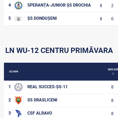
4
SPERANȚA-JUNIOR ȘS DROCHIA
8
2
5
ȘS DONDUȘENI
8
0
LN WU-12 CENTRU PRIMĂVARA
MECIUR
ECHIPA
I
1
REAL SUCCES-ȘS-11
8
2
SS DRASLICENI
8
3
CSF ALRAVO
8