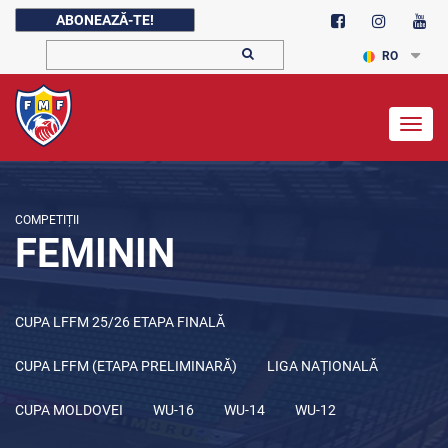
ABONEAZĂ-TE!
RO
Togg
navig
COMPETIȚII
FEMININ
CUPA LFFM 25/26 ETAPA FINALĂ
CUPA LFFM (ETAPA PRELIMINARĂ)
LIGA NAȚIONALĂ
CUPA MOLDOVEI
WU-16
WU-14
WU-12