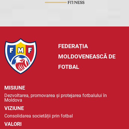
FEDERAȚIA
MOLDOVENEASCĂ DE
FOTBAL
MISIUNE
Dezvoltarea, promovarea și protejarea fotbalului în
Moldova
VIZIUNE
Consolidarea societății prin fotbal
VALORI