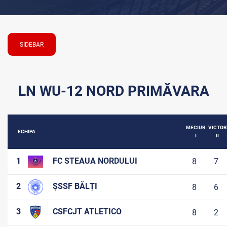
SIDEBAR
LN WU-12 NORD PRIMĂVARA
MECIUR
VICTOR
ECHIPA
I
II
1
FC STEAUA NORDULUI
8
7
2
ȘSSF BĂLȚI
8
6
3
CSFCJT ATLETICO
8
2