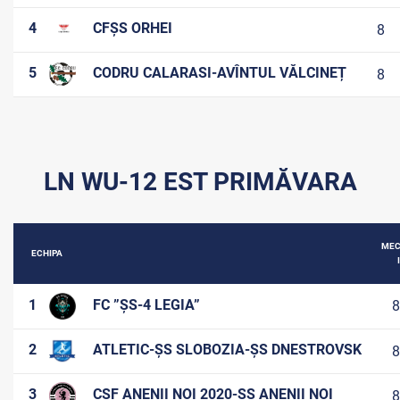
4
CFȘS ORHEI
8
5
CODRU CALARASI-AVÎNTUL VĂLCINEȚ
8
LN WU-12 EST PRIMĂVARA
MEC
ECHIPA
I
1
FC ”ȘS-4 LEGIA”
8
2
ATLETIC-ȘS SLOBOZIA-ȘS DNESTROVSK
8
3
CSF ANENII NOI 2020-ȘS ANENII NOI
8