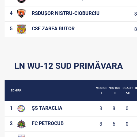
4
RSDUȘOR NISTRU-CIOBURCIU
8
5
CSF ZAREA BUTOR
8
LN WU-12 SUD PRIMĂVARA
MECIUR
VICTOR
EGALIT
I
ECHIPA
I
II
ATI
1
ȘS TARACLIA
8
8
0
2
FC PETROCUB
8
6
0