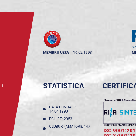
MEMBRU UEFA
--
10.02.1993
M
STATISTICA
CERTIFIC
în
DATA FONDĂRII:
14.04.1990
ECHIPE: 2053
CLUBURI (AMATORI): 147
ISO 9001:201
ISO 37001:2