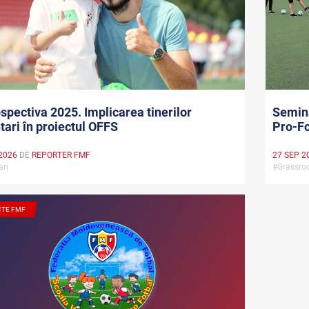
spectiva 2025. Implicarea tinerilor
Semina
tari în proiectul OFFS
Pro-Fo
2026
DE
REPORTER FMF
27 SEP 2
ari
#Grassro
CTE FMF