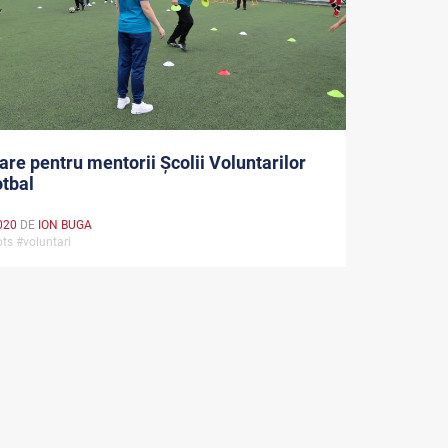
re pentru mentorii Școlii Voluntarilor
tbal
020
DE
ION BUGA
ots #voluntari