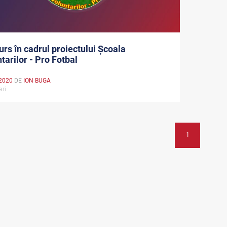
rs în cadrul proiectului Şcoala
tarilor - Pro Fotbal
2020
DE
ION BUGA
ari
1