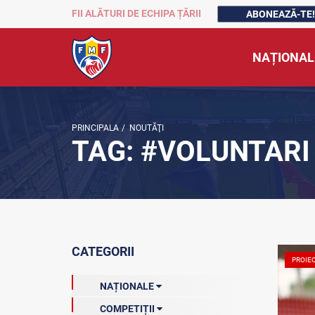
FII ALĂTURI DE ECHIPA ȚĂRII
ABONEAZĂ-TE!
NAȚIONAL
PRINCIPALA
/
NOUTĂŢI
TAG: #VOLUNTARI
CATEGORII
PROIE
NAȚIONALE
COMPETIȚII