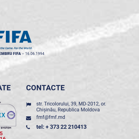
EMBRU FIFA
--
16.06.1994
ATE
CONTACTE
str. Tricolorului, 39, MD-2012, or.
Chișinău, Republica Moldova
fmf@fmf.md
tel: + 373 22 210413
5
016