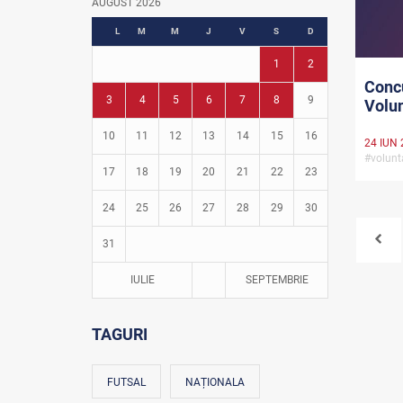
AUGUST 2026
Fotbal în grădinițe
L
M
M
J
V
S
D
1
2
Concu
3
4
5
6
7
8
9
Volun
10
11
12
13
14
15
16
24 IUN 
#volunt
17
18
19
20
21
22
23
24
25
26
27
28
29
30
31
IULIE
SEPTEMBRIE
TAGURI
FUTSAL
NAȚIONALA