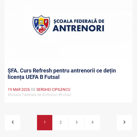
ȘFA. Curs Refresh pentru antrenorii ce dețin
licența UEFA B Futsal
19 MAR 2026
DE
SERGHEI CIPILENCU
#Scoala Federala de Antrenori #Futsal
1
2
3
4