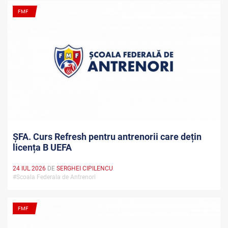
FMF
ȘFA. Curs Refresh pentru antrenorii care dețin
licența B UEFA
24 IUL 2026
DE
SERGHEI CIPILENCU
#Scoala Federala de Antrenori
FMF