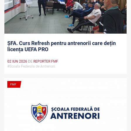
ȘFA. Curs Refresh pentru antrenorii care dețin
licența UEFA PRO
02 IUN 2026
DE
REPORTER FMF
#Scoala Federala de Antrenori
FMF