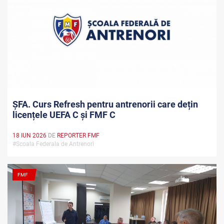
ȘFA. Curs Refresh pentru antrenorii care dețin
licențele UEFA C și FMF C
18 IUN 2026
DE
REPORTER FMF
#Scoala Federala de Antrenori
FMF