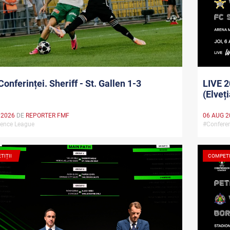
Conferinței. Sheriff - St. Gallen 1-3
LIVE 2
(Elveți
 2026
DE
REPORTER FMF
06 AUG 2
rence League
#Confere
TIȚII
COMPETI