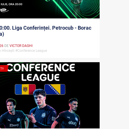
0:00. Liga Conferinței. Petrocub - Borac
a)
026
DE
VICTOR DAGHI
b Hîncești #Conference League
ȚII