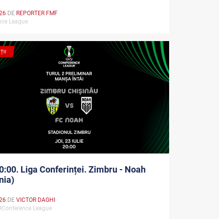
026
DE
REPORTER FMF
nce League
ȚII
0:00. Liga Conferinței. Zimbru - Noah
nia)
026
DE
VICTOR DAGHI
#Conference League