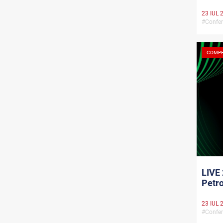
23 IUL 
#Confe
COMPE
LIVE 
Petr
23 IUL 
#Confer