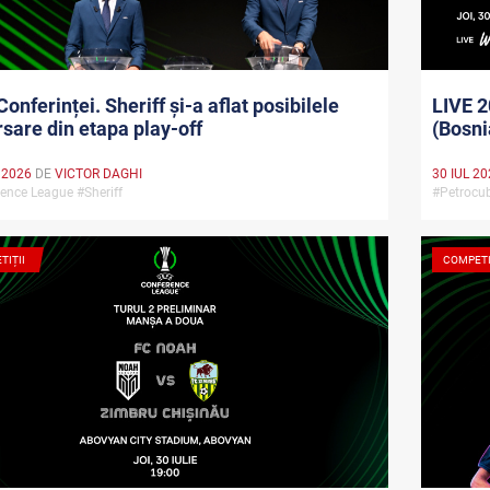
Conferinței. Sheriff și-a aflat posibilele
LIVE 2
sare din etapa play-off
(Bosni
 2026
DE
VICTOR DAGHI
30 IUL 2
ence League #Sheriff
#Petrocu
TIȚII
COMPETI