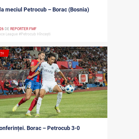
 la meciul Petrocub – Borac (Bosnia)
026
DE
REPORTER FMF
nce League #Petrocub Hîncești
ȚII
onferinței. Borac – Petrocub 3-0