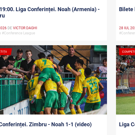
19:00. Liga Conferinței. Noah (Armenia) -
Bilete
ru
2026
DE
VICTOR DAGHI
28 IUL 2
u #Conference League
#Confere
TIȚII
COMPETI
Liga C
Conferinței. Zimbru - Noah 1-1 (video)