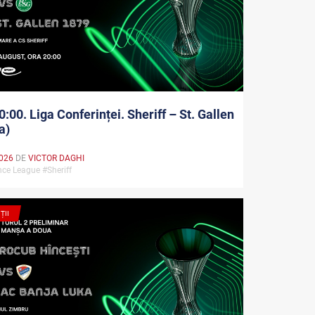
0:00. Liga Conferinței. Sheriff – St. Gallen
a)
026
DE
VICTOR DAGHI
nce League #Sheriff
ȚII