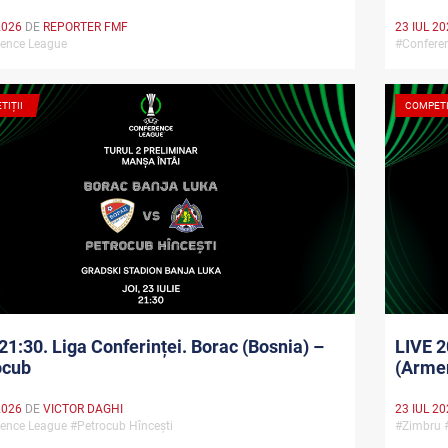
23 IUL 2
2026
DE
REPORTER FMF
#Confere
rence League
TIȚII
COMPETI
21:30. Liga Conferinței. Borac (Bosnia) –
LIVE 2
ocub
(Arme
2026
DE
VICTOR DAGHI
23 IUL 2
ence League #Petrocub Hîncești
#Zimbru 