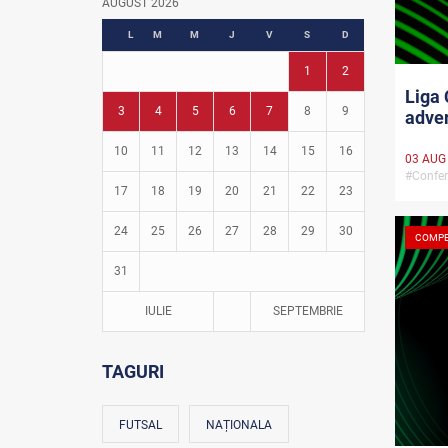
AUGUST 2026
Fotbal în grădinițe
L
M
M
J
V
S
D
1
2
Liga 
3
4
5
6
7
8
9
adver
10
11
12
13
14
15
16
03 AUG
#Confer
17
18
19
20
21
22
23
24
25
26
27
28
29
30
COMPE
31
IULIE
SEPTEMBRIE
TAGURI
FUTSAL
NAȚIONALA