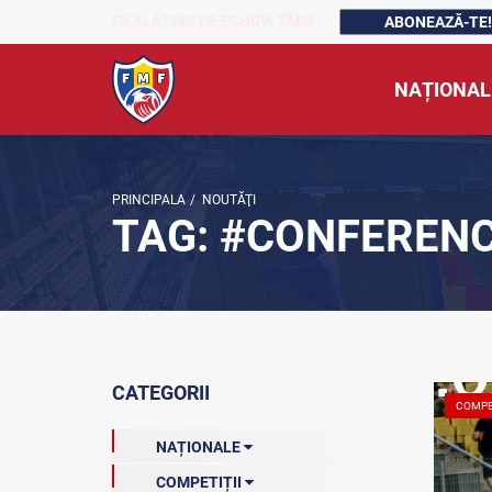
FII ALĂTURI DE ECHIPA ȚĂRII
ABONEAZĂ-TE!
NAȚIONAL
PRINCIPALA
/
NOUTĂŢI
TAG: #CONFEREN
CATEGORII
COMPE
NAȚIONALE
COMPETIȚII