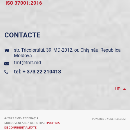
ISO 37001:2016
CONTACTE
str. Tricolorului, 39, MD-2012, or. Chișinău, Republica
Moldova
fmf@fmf.md
tel: + 373 22 210413
UP
© 2023 FMF - FEDERAȚIA
POWERED BY ONE TELECOM
MOLDOVENEASCA DE FOTBAL |
POLITICA
DE CONFIDENȚIALITATE