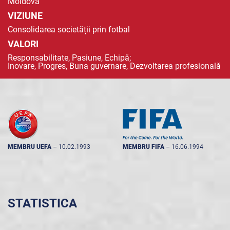
Moldova
VIZIUNE
Consolidarea societății prin fotbal
VALORI
Responsabilitate, Pasiune, Echipă;
Inovare, Progres, Buna guvernare, Dezvoltarea profesională
MEMBRU UEFA
--
10.02.1993
MEMBRU FIFA
--
16.06.1994
STATISTICA