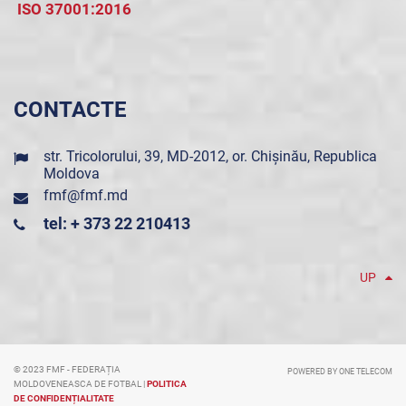
ISO 37001:2016
CONTACTE
str. Tricolorului, 39, MD-2012, or. Chișinău, Republica
Moldova
fmf@fmf.md
tel: + 373 22 210413
UP
© 2023 FMF - FEDERAȚIA
POWERED BY ONE TELECOM
MOLDOVENEASCA DE FOTBAL |
POLITICA
DE CONFIDENȚIALITATE