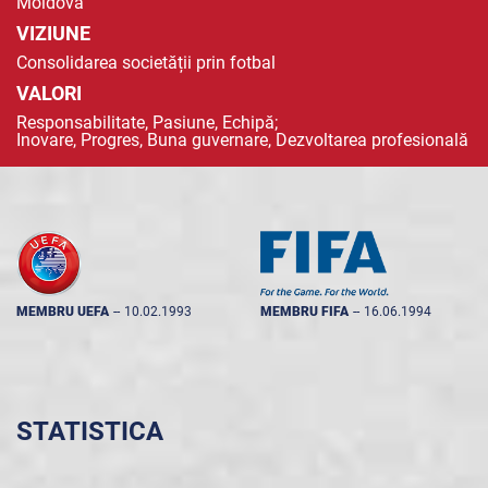
Moldova
VIZIUNE
Consolidarea societății prin fotbal
VALORI
Responsabilitate, Pasiune, Echipă;
Inovare, Progres, Buna guvernare, Dezvoltarea profesională
MEMBRU UEFA
--
10.02.1993
MEMBRU FIFA
--
16.06.1994
STATISTICA