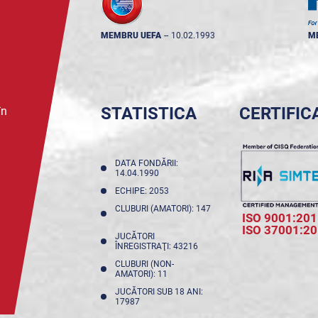
MEMBRU UEFA
--
10.02.1993
M
STATISTICA
CERTIFIC
în
DATA FONDĂRII:
14.04.1990
ECHIPE: 2053
CLUBURI (AMATORI): 147
ISO 9001:201
ISO 37001:2
JUCĂTORI
ÎNREGISTRAŢI: 43216
CLUBURI (NON-
AMATORI): 11
JUCĂTORI SUB 18 ANI:
17987