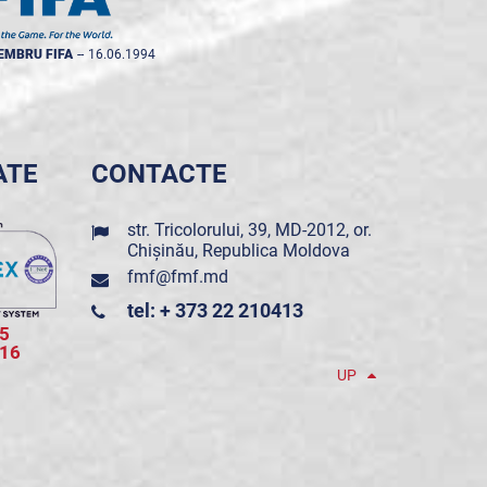
EMBRU FIFA
--
16.06.1994
ATE
CONTACTE
str. Tricolorului, 39, MD-2012, or.
Chișinău, Republica Moldova
fmf@fmf.md
tel: + 373 22 210413
5
016
UP