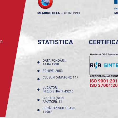
MEMBRU UEFA
--
10.02.1993
M
STATISTICA
CERTIFIC
în
DATA FONDĂRII:
14.04.1990
ECHIPE: 2053
CLUBURI (AMATORI): 147
ISO 9001:201
ISO 37001:2
JUCĂTORI
ÎNREGISTRAŢI: 43216
CLUBURI (NON-
AMATORI): 11
JUCĂTORI SUB 18 ANI:
17987