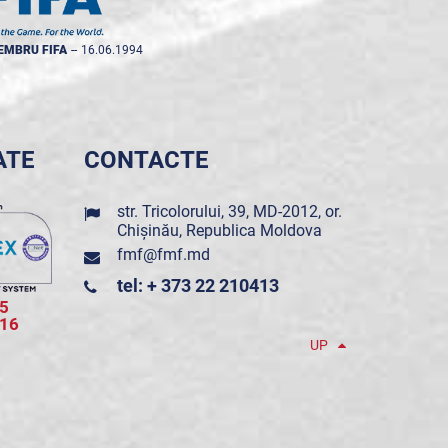
EMBRU FIFA
--
16.06.1994
ATE
CONTACTE
str. Tricolorului, 39, MD-2012, or.
Chișinău, Republica Moldova
fmf@fmf.md
tel: + 373 22 210413
5
016
UP