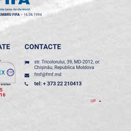
EMBRU FIFA
--
16.06.1994
ATE
CONTACTE
str. Tricolorului, 39, MD-2012, or.
Chișinău, Republica Moldova
fmf@fmf.md
tel: + 373 22 210413
5
016
UP