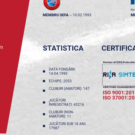
MEMBRU UEFA
--
10.02.1993
M
STATISTICA
CERTIFIC
în
DATA FONDĂRII:
14.04.1990
ECHIPE: 2053
CLUBURI (AMATORI): 147
ISO 9001:201
ISO 37001:2
JUCĂTORI
ÎNREGISTRAŢI: 43216
CLUBURI (NON-
AMATORI): 11
JUCĂTORI SUB 18 ANI:
17987