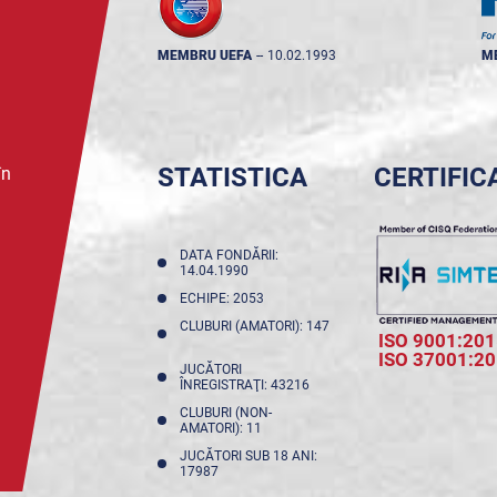
MEMBRU UEFA
--
10.02.1993
M
STATISTICA
CERTIFIC
în
DATA FONDĂRII:
14.04.1990
ECHIPE: 2053
CLUBURI (AMATORI): 147
ISO 9001:201
ISO 37001:2
JUCĂTORI
ÎNREGISTRAŢI: 43216
CLUBURI (NON-
AMATORI): 11
JUCĂTORI SUB 18 ANI:
17987