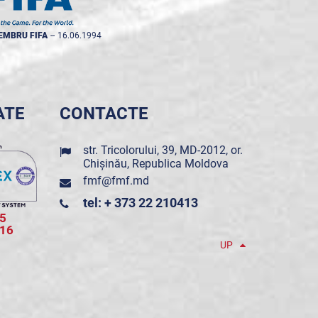
EMBRU FIFA
--
16.06.1994
ATE
CONTACTE
str. Tricolorului, 39, MD-2012, or.
Chișinău, Republica Moldova
fmf@fmf.md
tel: + 373 22 210413
5
016
UP