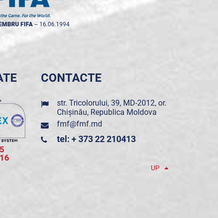
EMBRU FIFA
--
16.06.1994
ATE
CONTACTE
str. Tricolorului, 39, MD-2012, or.
Chișinău, Republica Moldova
fmf@fmf.md
tel: + 373 22 210413
5
016
UP