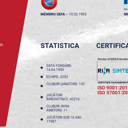
MEMBRU UEFA
--
10.02.1993
M
STATISTICA
CERTIFIC
în
DATA FONDĂRII:
14.04.1990
ECHIPE: 2053
CLUBURI (AMATORI): 147
ISO 9001:201
ISO 37001:2
JUCĂTORI
ÎNREGISTRAŢI: 43216
CLUBURI (NON-
AMATORI): 11
JUCĂTORI SUB 18 ANI:
17987