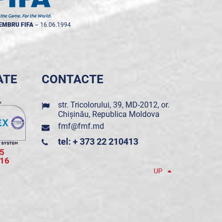
EMBRU FIFA
--
16.06.1994
ATE
CONTACTE
str. Tricolorului, 39, MD-2012, or.
Chișinău, Republica Moldova
fmf@fmf.md
tel: + 373 22 210413
5
016
UP