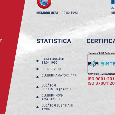
MEMBRU UEFA
--
10.02.1993
M
STATISTICA
CERTIFIC
în
DATA FONDĂRII:
14.04.1990
ECHIPE: 2053
CLUBURI (AMATORI): 147
ISO 9001:201
ISO 37001:2
JUCĂTORI
ÎNREGISTRAŢI: 43216
CLUBURI (NON-
AMATORI): 11
JUCĂTORI SUB 18 ANI:
17987