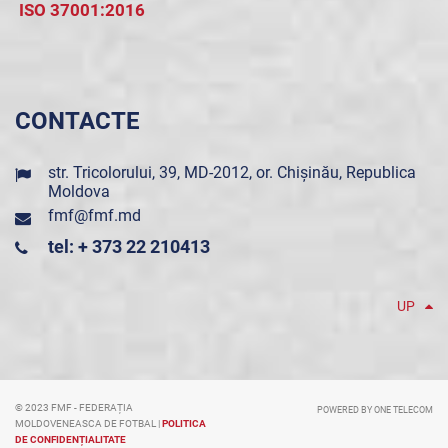
ISO 37001:2016
CONTACTE
str. Tricolorului, 39, MD-2012, or. Chișinău, Republica
Moldova
fmf@fmf.md
tel: + 373 22 210413
UP
© 2023 FMF - FEDERAȚIA
POWERED BY ONE TELECOM
MOLDOVENEASCA DE FOTBAL |
POLITICA
DE CONFIDENȚIALITATE