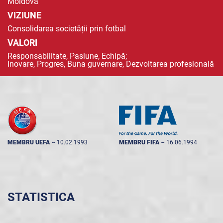
Moldova
VIZIUNE
Consolidarea societății prin fotbal
VALORI
Responsabilitate, Pasiune, Echipă;
Inovare, Progres, Buna guvernare, Dezvoltarea profesională
MEMBRU UEFA
--
10.02.1993
MEMBRU FIFA
--
16.06.1994
STATISTICA