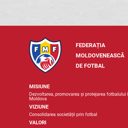
FEDERAȚIA
MOLDOVENEASCĂ
DE FOTBAL
MISIUNE
Dezvoltarea, promovarea și protejarea fotbalului 
Moldova
VIZIUNE
Consolidarea societății prin fotbal
VALORI