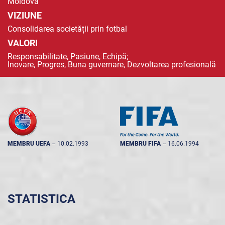
Moldova
VIZIUNE
Consolidarea societății prin fotbal
VALORI
Responsabilitate, Pasiune, Echipă;
Inovare, Progres, Buna guvernare, Dezvoltarea profesională
MEMBRU UEFA
--
10.02.1993
MEMBRU FIFA
--
16.06.1994
STATISTICA