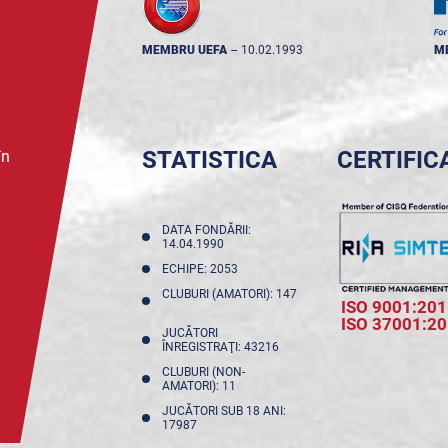
MEMBRU UEFA
--
10.02.1993
M
STATISTICA
CERTIFIC
în
DATA FONDĂRII:
14.04.1990
ECHIPE: 2053
CLUBURI (AMATORI): 147
ISO 9001:201
ISO 37001:2
JUCĂTORI
ÎNREGISTRAŢI: 43216
CLUBURI (NON-
AMATORI): 11
JUCĂTORI SUB 18 ANI:
17987