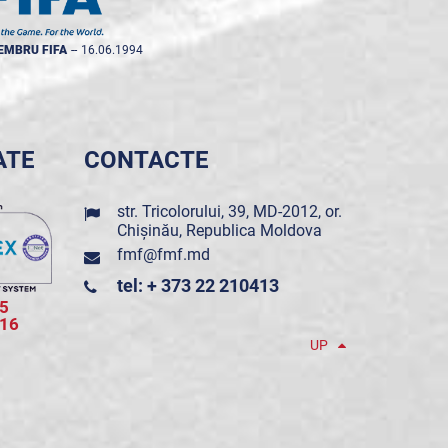
EMBRU FIFA
--
16.06.1994
ATE
CONTACTE
str. Tricolorului, 39, MD-2012, or.
Chișinău, Republica Moldova
fmf@fmf.md
tel: + 373 22 210413
5
016
UP